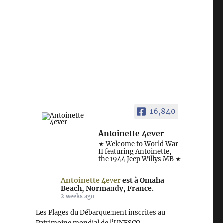
16,840
Antoinette 4ever
★ Welcome to World War
II featuring Antoinette,
the 1944 Jeep Willys MB ★
Antoinette 4ever
est à Omaha
Beach, Normandy, France.
2 weeks ago
Les Plages du Débarquement inscrites au
Patrimoine mondial de l’UNESCO