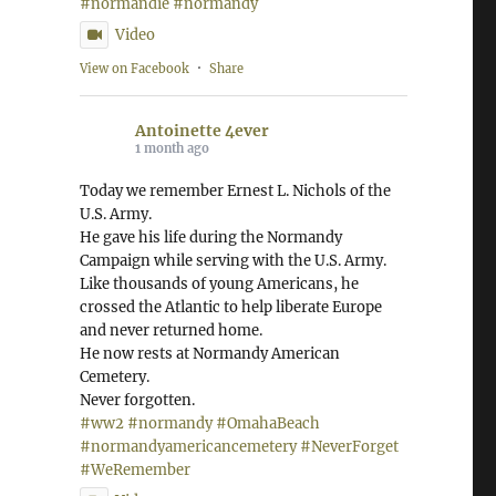
#normandie
#normandy
Video
View on Facebook
·
Share
Antoinette 4ever
1 month ago
Today we remember Ernest L. Nichols of the
U.S. Army.
He gave his life during the Normandy
Campaign while serving with the U.S. Army.
Like thousands of young Americans, he
crossed the Atlantic to help liberate Europe
and never returned home.
He now rests at Normandy American
Cemetery.
Never forgotten.
#ww2
#normandy
#OmahaBeach
#normandyamericancemetery
#NeverForget
#WeRemember