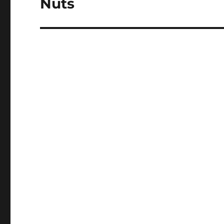
Nuts
Publication
suivante :