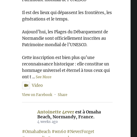
Il est des lieux qui dépassent les frontières, les
générations et le temps.
Aujourd’hui, les Plages du Débarquement de
Normandie sont officiellement inscrites au
Patrimoine mondial de l’UNESCO.
Cette inscription est bien plus qu’une
reconnaissance historique : elle constitue un
hommage universel et éternel à tous ceux qui
ont t
...
See More
Video
View on Facebook
·
Share
Antoinette 4ever
est à Omaha
Beach, Normandy, France.
4 weeks ago
#OmahaBeach
#wn60
#NeverForget