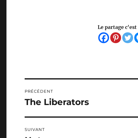
Le partage c'est 
Navigation
PRÉCÉDENT
de
The Liberators
Publication
précédente :
l’article
SUIVANT