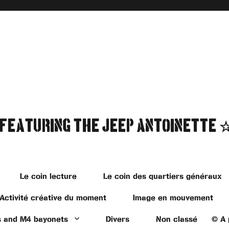
 featuring the Jeep Antoinette 
Le coin lecture
Le coin des quartiers généraux
Activité créative du moment
Image en mouvement
s and M4 bayonets
Divers
Non classé
©️ A