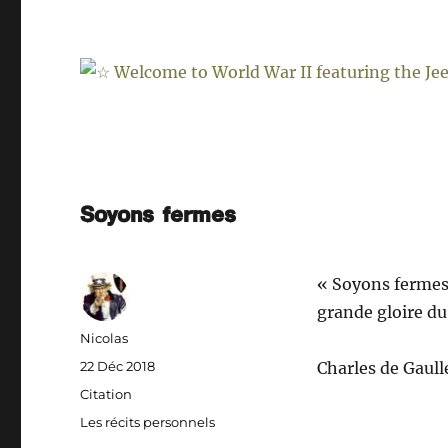
Soyons fermes
« Soyons fermes, 
grande gloire d
Auteur
Nicolas
Publié
22 Déc 2018
Charles de Gaulle
le
Format
Citation
Catégories
Les récits personnels