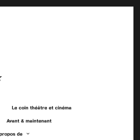
☆
Le coin théâtre et cinéma
Avant & maintenant
 propos de