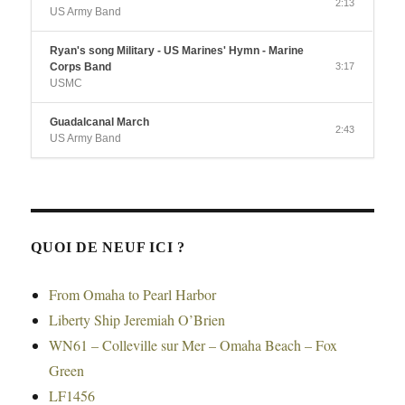
2:13
US Army Band
Ryan's song Military - US Marines' Hymn - Marine
Corps Band
3:17
USMC
Guadalcanal March
2:43
US Army Band
QUOI DE NEUF ICI ?
From Omaha to Pearl Harbor
Liberty Ship Jeremiah O’Brien
WN61 – Colleville sur Mer – Omaha Beach – Fox
Green
LF1456