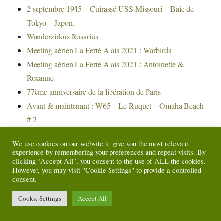
2 septembre 1945 – Cuirassé USS Missouri – Baie de
Tokyo – Japon.
Wanderzirkus Rosarius
Meeting aérien La Ferté Alais 2021 : Warbirds
Meeting aérien La Ferté Alais 2021 : Antoinette &
Roxanne
77ème anniversaire de la libération de Paris
Avant & maintenant : W65 – Le Ruquet – Omaha Beach
# 2
Le coin lecture : dans l’honneur et par la victoire
We use cookies on our website to give you the most relevant
Nod-Sur-Seine
experience by remembering your preferences and repeat visits. By
Wn48 – Batterie de Longues-Sur-Mer
clicking “Accept All”, you consent to the use of ALL the cookies.
However, you may visit "Cookie Settings" to provide a controlled
Omaha Beach Sectors
consent.
Avant & maintenant : Omaha Beach – Vue du WN60
Cookie Settings
Accept All
Avant & maintenant : W65 – Le Ruquet – Omaha Beach
Avant & maintenant : Berlin – Kaiserdamm – 1945