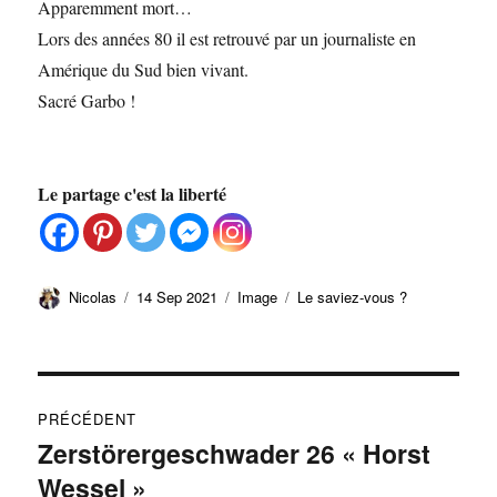
Apparemment mort…
Lors des années 80 il est retrouvé par un journaliste en
Amérique du Sud bien vivant.
Sacré Garbo !
Le partage c'est la liberté
Auteur
Publié
Format
Catégories
Nicolas
14 Sep 2021
Image
Le saviez-vous ?
le
Navigation
PRÉCÉDENT
de
Zerstörergeschwader 26 « Horst
Publication
Wessel »
précédente :
l’article