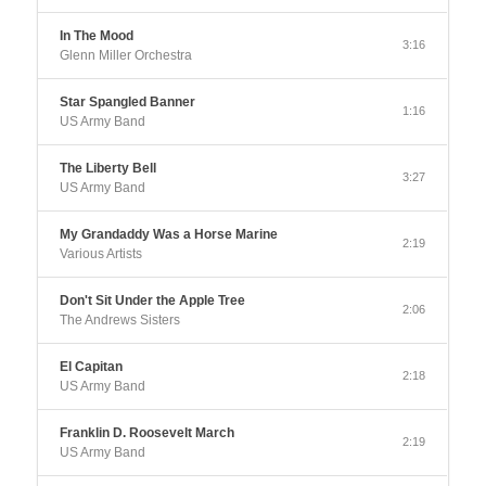
In The Mood
3:16
Glenn Miller Orchestra
Star Spangled Banner
1:16
US Army Band
The Liberty Bell
3:27
US Army Band
My Grandaddy Was a Horse Marine
2:19
Various Artists
Don't Sit Under the Apple Tree
2:06
The Andrews Sisters
El Capitan
2:18
US Army Band
Franklin D. Roosevelt March
2:19
US Army Band