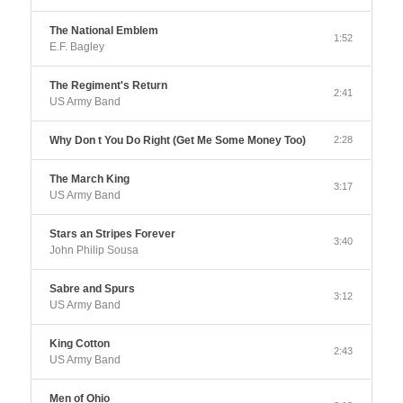
The National Emblem
1:52
E.F. Bagley
The Regiment's Return
2:41
US Army Band
Why Don t You Do Right (Get Me Some Money Too)
2:28
The March King
3:17
US Army Band
Stars an Stripes Forever
3:40
John Philip Sousa
Sabre and Spurs
3:12
US Army Band
King Cotton
2:43
US Army Band
Men of Ohio