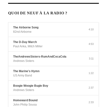
QUOI DE NEUF À LA RADIO ?
The Airborne Song
4:10
82nd Airborne
The D-Day March
4:53
Paul Anka, Mitch Miller
TheAndrewsSisters-RumAndCocaCola
3:11
Andrews Sisters
The Marine's Hymn
1:22
US Army Band
Boogie Woogie Bugle Boy
2:37
Andrews Sisters
Homeward Bound
2:33
John Philip Sousa