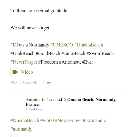
To them, our eternal gratitude.
We will never forget.
#DDay
#Normandy
#UNESCO
#OmahaBeach
#UtahBeach #GoldBeach #JunoBeach #SwordBeach
#NeverForget
#Freedom #Antoinette4Ever
Video
View on Facebook
·
Share
Antoinette 4ever
est à Omaha Beach, Normandy,
France.
4 weeks ago
#OmahaBeach
#wn60
#NeverForget
#normandie
#normandy