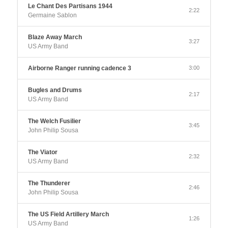
Le Chant Des Partisans 1944
2:22
Germaine Sablon
Blaze Away March
3:27
US Army Band
Airborne Ranger running cadence 3
3:00
Bugles and Drums
2:17
US Army Band
The Welch Fusilier
3:45
John Philip Sousa
The Viator
2:32
US Army Band
The Thunderer
2:46
John Philip Sousa
The US Field Artillery March
1:26
US Army Band