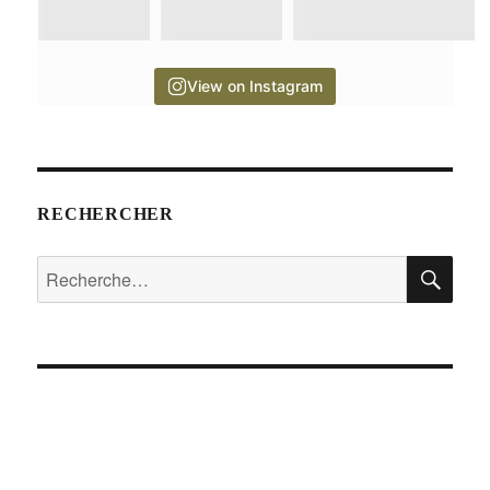
View on Instagram
RECHERCHER
RE
Recherche
pour :