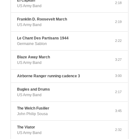
El Capitan
2:18
US Army Band
Franklin D. Roosevelt March
2:19
US Army Band
Le Chant Des Partisans 1944
2:22
Germaine Sablon
Blaze Away March
3:27
US Army Band
Airborne Ranger running cadence 3
3:00
Bugles and Drums
2:17
US Army Band
The Welch Fusilier
3:45
John Philip Sousa
The Viator
2:32
US Army Band