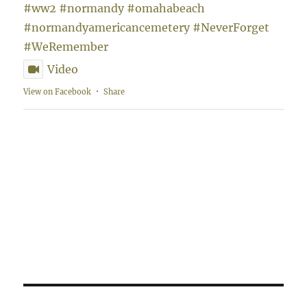
#ww2
#normandy
#omahabeach
#normandyamericancemetery
#NeverForget
#WeRemember
Video
View on Facebook
·
Share