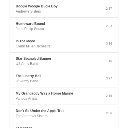
Boogie Woogie Bugle Boy
2:37
Andrews Sisters
Homeward Bound
2:33
John Philip Sousa
In The Mood
3:16
Glenn Miller Orchestra
Star Spangled Banner
1:16
US Army Band
The Liberty Bell
3:27
US Army Band
My Grandaddy Was a Horse Marine
2:19
Various Artists
Don't Sit Under the Apple Tree
2:06
The Andrews Sisters