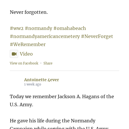
Never forgotten.
#ww2
#normandy
#omahabeach
#normandyamericancemetery
#NeverForget
#WeRemember
Video
View on Facebook
·
Share
Antoinette 4ever
1 week ago
Today we remember Jackson A. Hagans of the
U.S. Army.
He gave his life during the Normandy
Campaign while serving with the U.S. Army.