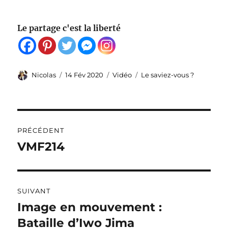
Le partage c'est la liberté
Auteur
Publié
Format
Catégories
Nicolas
14 Fév 2020
Vidéo
Le saviez-vous ?
le
Navigation
PRÉCÉDENT
de
VMF214
Publication
précédente :
l’article
SUIVANT
Image en mouvement :
Publication
suivante :
Bataille d’Iwo Jima