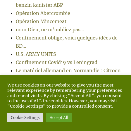
benzin kanister ABP
Opération Abercrombie
Opération Mincemeat
mon Dieu, ne m’oubliez pas…
Confinement oblige, voici quelques idées de
BD…
U.S. ARMY UNITS
Confinement Covid19 vs Leningrad
Le matériel allemand en Normandie : Citroën
P45
We use cookies on our website to give you the most
Image en mouvement : La colonne Leclerc
relevant experience by remembering your preferences
en Libye – 1941.
and repeat visits. By clicking “Accept All”, you consent
to the use of ALL the cookies. However, you may visit
Le coin lecture : Les généraux allemands
"Cookie Settings" to provide a controlled consent.
parlent
Cookie Settings
Accept All
Image en mouvement : Bataille d’Iwo Jima
Donald Duck fait de la propagande