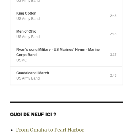
US Army Band
King Cotton
2:43
US Army Band
Men of Ohio
2:13
US Army Band
Ryan's song Military - US Marines' Hymn - Marine
Corps Band
3:17
USMC
Guadalcanal March
2:43
US Army Band
QUOI DE NEUF ICI ?
From Omaha to Pearl Harbor