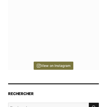
View on Instagram
RECHERCHER
RE
Recherche