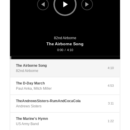
82nd Airborne
The Airborne Song
0:00
/
4:10
The Airborne Song
4:10
82nd Airborne
The D-Day March
4:53
Paul Anka, Mitch Miller
TheAndrewsSisters-RumAndCocaCola
3:11
Andrews Sisters
The Marine's Hymn
1:22
US Army Band