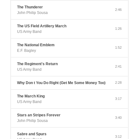
The Thunderer
2:46
John Philip Sousa
The US Field Artillery March
1:26
US Army Band
The National Emblem
1:52
E.F. Bagley
The Regiment's Return
2:41
US Army Band
Why Don t You Do Right (Get Me Some Money Too)
2:28
The March King
3:17
US Army Band
Stars an Stripes Forever
3:40
John Philip Sousa
Sabre and Spurs
3:12