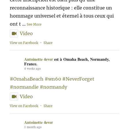
reconnaissance historique : elle constitue un
hommage universel et éternel à tous ceux qui
ont t
...
See More
Video
View on Facebook
·
Share
Antoinette 4ever
est à Omaha Beach, Normandy,
France.
4 weeks ago
#OmahaBeach
#wn60
#NeverForget
#normandie
#normandy
Video
View on Facebook
·
Share
Antoinette 4ever
1 month ago