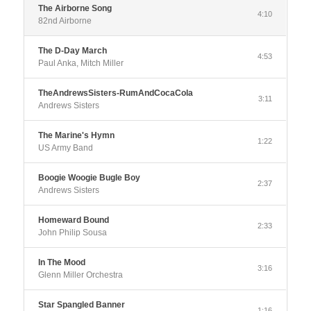
The Airborne Song
4:10
82nd Airborne
The D-Day March
4:53
Paul Anka, Mitch Miller
TheAndrewsSisters-RumAndCocaCola
3:11
Andrews Sisters
The Marine's Hymn
1:22
US Army Band
Boogie Woogie Bugle Boy
2:37
Andrews Sisters
Homeward Bound
2:33
John Philip Sousa
In The Mood
3:16
Glenn Miller Orchestra
Star Spangled Banner
1:16