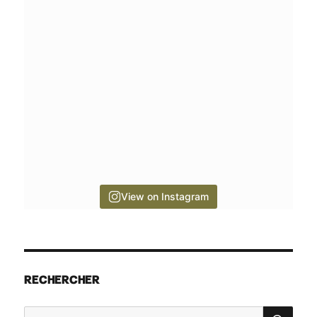
View on Instagram
RECHERCHER
RE
Recherche