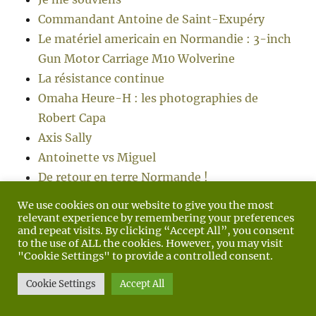
Commandant Antoine de Saint-Exupéry
Le matériel americain en Normandie : 3-inch
Gun Motor Carriage M10 Wolverine
La résistance continue
Omaha Heure-H : les photographies de
Robert Capa
Axis Sally
Antoinette vs Miguel
De retour en terre Normande !
L’invasion dans 48 heures
We use cookies on our website to give you the most
Bonne fête à toutes les mamans
relevant experience by remembering your preferences
and repeat visits. By clicking “Accept All”, you consent
Jeep Willys MB 1944
to the use of ALL the cookies. However, you may visit
22 mai 1944
"Cookie Settings" to provide a controlled consent.
21 mai 1944
Cookie Settings
Accept All
Les oubliés de la libération
Victory in Europe Day