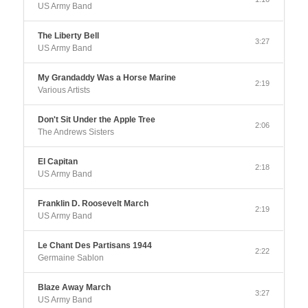
US Army Band
The Liberty Bell
3:27
US Army Band
My Grandaddy Was a Horse Marine
2:19
Various Artists
Don't Sit Under the Apple Tree
2:06
The Andrews Sisters
El Capitan
2:18
US Army Band
Franklin D. Roosevelt March
2:19
US Army Band
Le Chant Des Partisans 1944
2:22
Germaine Sablon
Blaze Away March
3:27
US Army Band