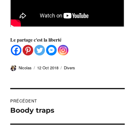
Le partage c'est la liberté
Auteur
Publié
Catégories
Nicolas
12 Oct 2018
Divers
le
Navigation
PRÉCÉDENT
de
Boody traps
Publication
précédente :
l’article