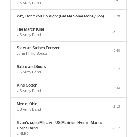
US Army Band
Why Don t You Do Right (Get Me Some Money Too)
2:28
The March King
3:17
US Army Band
Stars an Stripes Forever
3:40
John Philip Sousa
Sabre and Spurs
3:12
US Army Band
King Cotton
2:43
US Army Band
Men of Ohio
2:13
US Army Band
Ryan's song Military - US Marines' Hymn - Marine
Corps Band
3:17
USMC