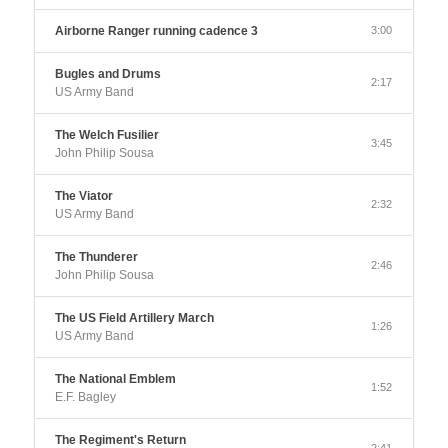
Airborne Ranger running cadence 3
3:00
Bugles and Drums
2:17
US Army Band
The Welch Fusilier
3:45
John Philip Sousa
The Viator
2:32
US Army Band
The Thunderer
2:46
John Philip Sousa
The US Field Artillery March
1:26
US Army Band
The National Emblem
1:52
E.F. Bagley
The Regiment's Return
2:41