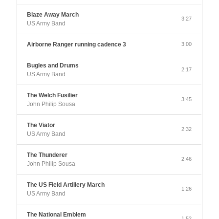
Blaze Away March
3:27
US Army Band
Airborne Ranger running cadence 3
3:00
Bugles and Drums
2:17
US Army Band
The Welch Fusilier
3:45
John Philip Sousa
The Viator
2:32
US Army Band
The Thunderer
2:46
John Philip Sousa
The US Field Artillery March
1:26
US Army Band
The National Emblem
1:52