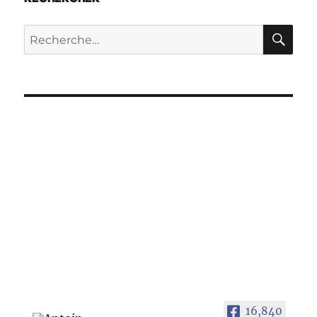
RE
Recherche
pour :
16,840