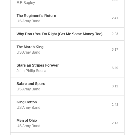
E.F. Bagley
The Regiment's Return
2:41
US Army Band
Why Don t You Do Right (Get Me Some Money Too)
2:28
The March King
3:17
US Army Band
Stars an Stripes Forever
3:40
John Philip Sousa
Sabre and Spurs
3:12
US Army Band
King Cotton
2:43
US Army Band
Men of Ohio
2:13
US Army Band