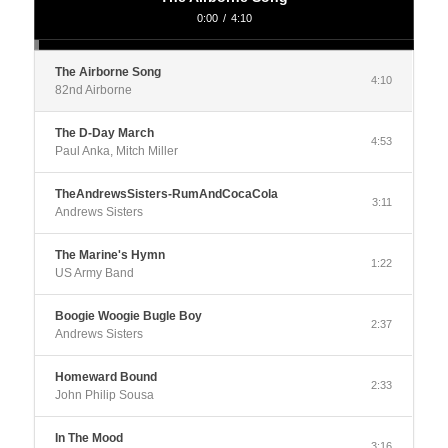
0:00
/
4:10
The Airborne Song
4:10
82nd Airborne
The D-Day March
4:53
Paul Anka, Mitch Miller
TheAndrewsSisters-RumAndCocaCola
3:11
Andrews Sisters
The Marine's Hymn
1:22
US Army Band
Boogie Woogie Bugle Boy
2:37
Andrews Sisters
Homeward Bound
2:33
John Philip Sousa
In The Mood
3:16