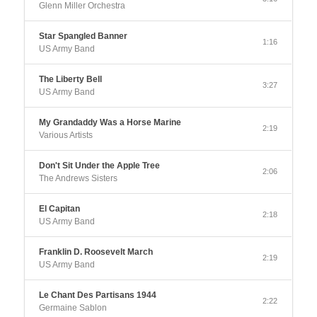
Glenn Miller Orchestra
Star Spangled Banner
1:16
US Army Band
The Liberty Bell
3:27
US Army Band
My Grandaddy Was a Horse Marine
2:19
Various Artists
Don't Sit Under the Apple Tree
2:06
The Andrews Sisters
El Capitan
2:18
US Army Band
Franklin D. Roosevelt March
2:19
US Army Band
Le Chant Des Partisans 1944
2:22
Germaine Sablon