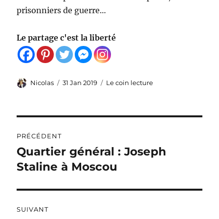
prisonniers de guerre…
Le partage c'est la liberté
Auteur
Publié
Catégories
Nicolas
31 Jan 2019
Le coin lecture
le
Navigation
PRÉCÉDENT
de
Quartier général : Joseph
Publication
précédente :
Staline à Moscou
l’article
SUIVANT