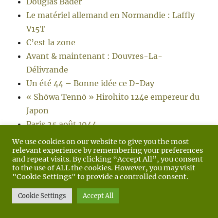
Douglas Bader
Le matériel allemand en Normandie : Laffly
V15T
C’est la zone
Avant & maintenant : Douvres-La-
Délivrande
Un été 44 – Bonne idée ce D-Day
« Shōwa Tennō » Hirohito 124e empereur du
Japon
Paris 25 août 1944
Opération Aphrodite
We use cookies on our website to give you the most
relevant experience by remembering your preferences
Le matériel allemand en Normandie : Panzer
and repeat visits. By clicking “Accept All”, you consent
VI Tiger II Ausf. B « Königstiger »
to the use of ALL the cookies. However, you may visit
"Cookie Settings" to provide a controlled consent.
Le matériel allemand en Normandie : Steyr
1500
Cookie Settings
Accept All
Lest we forget