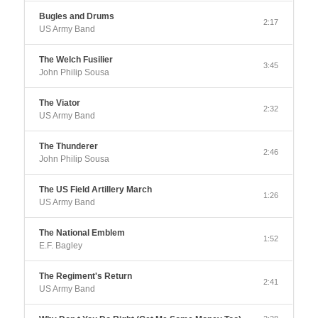
Bugles and Drums
2:17
US Army Band
The Welch Fusilier
3:45
John Philip Sousa
The Viator
2:32
US Army Band
The Thunderer
2:46
John Philip Sousa
The US Field Artillery March
1:26
US Army Band
The National Emblem
1:52
E.F. Bagley
The Regiment's Return
2:41
US Army Band