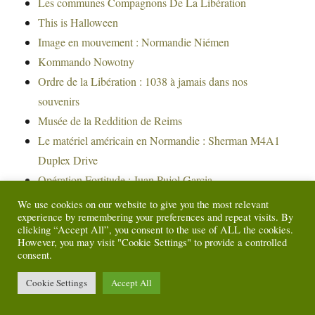
Les communes Compagnons De La Libération
This is Halloween
Image en mouvement : Normandie Niémen
Kommando Nowotny
Ordre de la Libération : 1038 à jamais dans nos
souvenirs
Musée de la Reddition de Reims
Le matériel américain en Normandie : Sherman M4A1
Duplex Drive
Opération Fortitude : Juan Pujol Garcia
Zerstörergeschwader 26 « Horst Wessel »
We use cookies on our website to give you the most relevant
experience by remembering your preferences and repeat visits. By
2 septembre 1945 – Cuirassé USS Missouri – Baie de
clicking “Accept All”, you consent to the use of ALL the cookies.
Tokyo – Japon.
However, you may visit "Cookie Settings" to provide a controlled
consent.
Wanderzirkus Rosarius
Meeting aérien La Ferté Alais 2021 : Warbirds
Cookie Settings
Accept All
Meeting aérien La Ferté Alais 2021 : Antoinette &