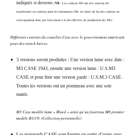
indiqués si dessous
NB
(
: Les contrats M3 ont très souvent été
transformés en contrats pour les baïonnettes M4, les dates de fin des contrats ne
correspondent donc pas forcement à la fin effective de production des M3)
Différents contrats du coutelier Case avec le gouvernement américain
pour des trench knives.
versions seront produites : Une version lame avec date :
3
, ensuite une version lame :
M3 CASE 1943
U.S.M3
et pour finir une version garde :
.
CASE
U.S.M.3 CASE
Toutes les versions ont un pommeau avec une soie
matée.
M3 Case modèle lame « Blued » ainsi qu’un fourreau M8 premier
modèle B1/1N. (Collection personnelle)
Les poignards CASE sont fournis en sortie d’usine avec