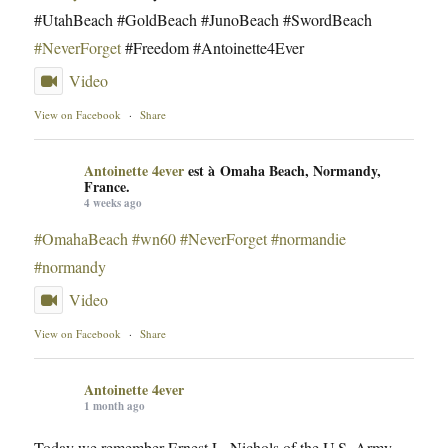
#UtahBeach #GoldBeach #JunoBeach #SwordBeach
#NeverForget
#Freedom #Antoinette4Ever
Video
View on Facebook
·
Share
Antoinette 4ever
est à Omaha Beach, Normandy,
France.
4 weeks ago
#OmahaBeach
#wn60
#NeverForget
#normandie
#normandy
Video
View on Facebook
·
Share
Antoinette 4ever
1 month ago
Today we remember Ernest L. Nichols of the U.S. Army.