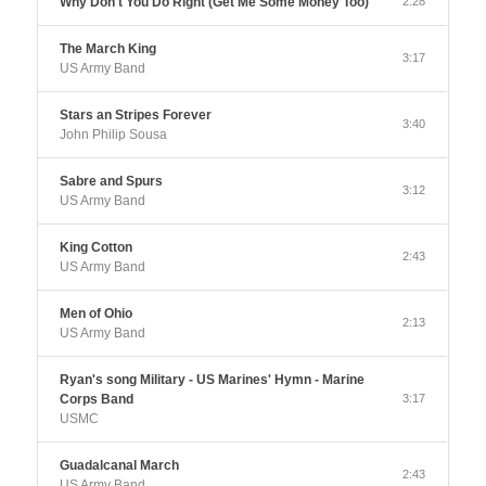
Why Don t You Do Right (Get Me Some Money Too)
2:28
The March King
3:17
US Army Band
Stars an Stripes Forever
3:40
John Philip Sousa
Sabre and Spurs
3:12
US Army Band
King Cotton
2:43
US Army Band
Men of Ohio
2:13
US Army Band
Ryan's song Military - US Marines' Hymn - Marine
Corps Band
3:17
USMC
Guadalcanal March
2:43
US Army Band