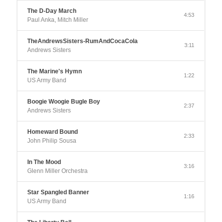
The D-Day March
4:53
Paul Anka, Mitch Miller
TheAndrewsSisters-RumAndCocaCola
3:11
Andrews Sisters
The Marine's Hymn
1:22
US Army Band
Boogie Woogie Bugle Boy
2:37
Andrews Sisters
Homeward Bound
2:33
John Philip Sousa
In The Mood
3:16
Glenn Miller Orchestra
Star Spangled Banner
1:16
US Army Band