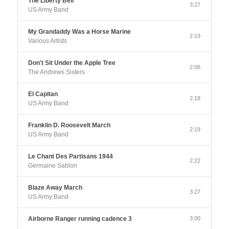
The Liberty Bell
3:27
US Army Band
My Grandaddy Was a Horse Marine
2:19
Various Artists
Don't Sit Under the Apple Tree
2:06
The Andrews Sisters
El Capitan
2:18
US Army Band
Franklin D. Roosevelt March
2:19
US Army Band
Le Chant Des Partisans 1944
2:22
Germaine Sablon
Blaze Away March
3:27
US Army Band
Airborne Ranger running cadence 3
3:00