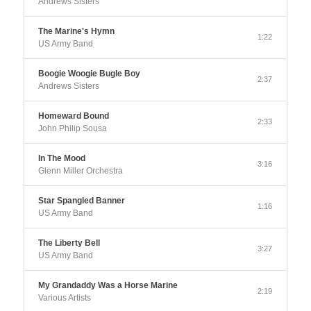
Andrews Sisters
The Marine's Hymn
1:22
US Army Band
Boogie Woogie Bugle Boy
2:37
Andrews Sisters
Homeward Bound
2:33
John Philip Sousa
In The Mood
3:16
Glenn Miller Orchestra
Star Spangled Banner
1:16
US Army Band
The Liberty Bell
3:27
US Army Band
My Grandaddy Was a Horse Marine
2:19
Various Artists