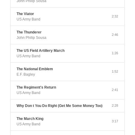
John Philip Sousa
The Viator
2:32
US Army Band
The Thunderer
2:46
John Philip Sousa
The US Field Artillery March
1:26
US Army Band
The National Emblem
1:52
E.F. Bagley
The Regiment's Return
2:41
US Army Band
Why Don t You Do Right (Get Me Some Money Too)
2:28
The March King
3:17
US Army Band