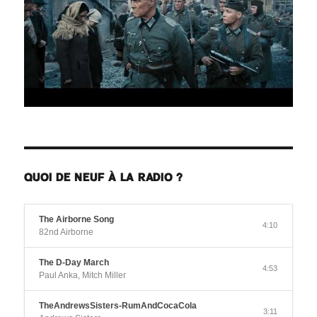
QUOI DE NEUF À LA RADIO ?
The Airborne Song
4:10
82nd Airborne
The D-Day March
4:53
Paul Anka, Mitch Miller
TheAndrewsSisters-RumAndCocaCola
3:11