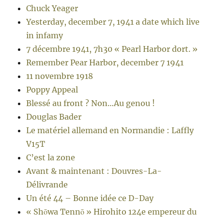
Chuck Yeager
Yesterday, december 7, 1941 a date which live
in infamy
7 décembre 1941, 7h30 « Pearl Harbor dort. »
Remember Pear Harbor, december 7 1941
11 novembre 1918
Poppy Appeal
Blessé au front ? Non…Au genou !
Douglas Bader
Le matériel allemand en Normandie : Laffly
V15T
C’est la zone
Avant & maintenant : Douvres-La-
Délivrande
Un été 44 – Bonne idée ce D-Day
« Shōwa Tennō » Hirohito 124e empereur du