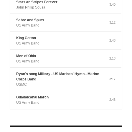
Stars an Stripes Forever
3:40
John Philip Sousa
Sabre and Spurs
3:12
US Army Band
King Cotton
2:43
US Army Band
Men of Ohio
2:13
US Army Band
Ryan's song Military - US Marines' Hymn - Marine
Corps Band
3:17
USMC
Guadalcanal March
2:43
US Army Band