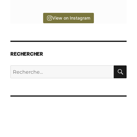
View on Instagram
RECHERCHER
RE
Recherche
pour :