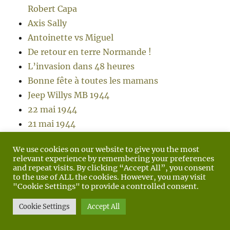
Robert Capa
Axis Sally
Antoinette vs Miguel
De retour en terre Normande !
L’invasion dans 48 heures
Bonne fête à toutes les mamans
Jeep Willys MB 1944
22 mai 1944
21 mai 1944
Les oubliés de la libération
We use cookies on our website to give you the most
Victory in Europe Day
relevant experience by remembering your preferences
Le 7 mai 1945
and repeat visits. By clicking “Accept All”, you consent
to the use of ALL the cookies. However, you may visit
Jour-J pour Malesherbes
"Cookie Settings" to provide a controlled consent.
Wüstenfuchs « le Renard du Désert »
Cookie Settings
Accept All
Je reprends ma valise
Avant-Maintenant : M42