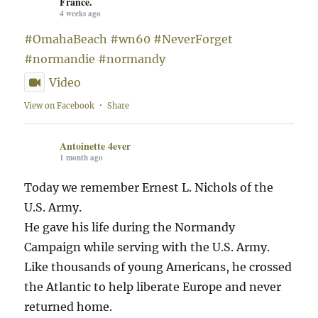
France.
4 weeks ago
#OmahaBeach
#wn60
#NeverForget
#normandie
#normandy
Video
View on Facebook
·
Share
Antoinette 4ever
1 month ago
Today we remember Ernest L. Nichols of the
U.S. Army.
He gave his life during the Normandy
Campaign while serving with the U.S. Army.
Like thousands of young Americans, he crossed
the Atlantic to help liberate Europe and never
returned home.