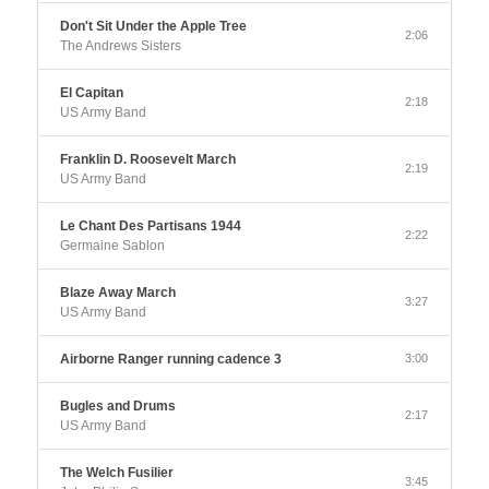
Don't Sit Under the Apple Tree
2:06
The Andrews Sisters
El Capitan
2:18
US Army Band
Franklin D. Roosevelt March
2:19
US Army Band
Le Chant Des Partisans 1944
2:22
Germaine Sablon
Blaze Away March
3:27
US Army Band
Airborne Ranger running cadence 3
3:00
Bugles and Drums
2:17
US Army Band
The Welch Fusilier
3:45