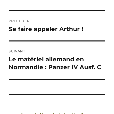
Navigation
PRÉCÉDENT
de
Se faire appeler Arthur !
Publication
précédente :
l’article
SUIVANT
Le matériel allemand en
Publication
suivante :
Normandie : Panzer IV Ausf. C