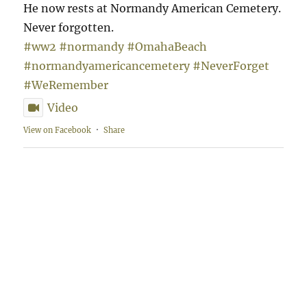
He now rests at Normandy American Cemetery.
Never forgotten.
#ww2
#normandy
#OmahaBeach
#normandyamericancemetery
#NeverForget
#WeRemember
Video
View on Facebook
·
Share