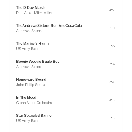
The D-Day March
4:53
Paul Anka, Mitch Miller
TheAndrewsSisters-RumAndCocaCola
3:11
Andrews Sisters
The Marine's Hymn
1:22
US Army Band
Boogie Woogie Bugle Boy
2:37
Andrews Sisters
Homeward Bound
2:33
John Philip Sousa
In The Mood
3:16
Glenn Miller Orchestra
Star Spangled Banner
1:16
US Army Band