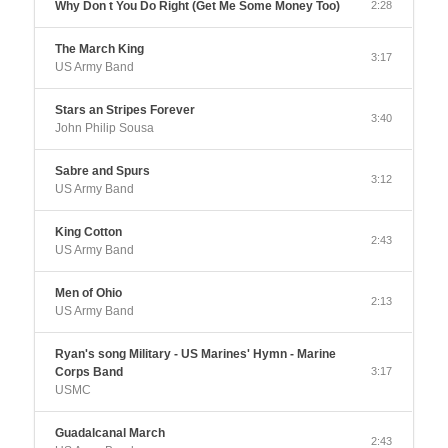
Why Don t You Do Right (Get Me Some Money Too)
2:28
The March King
3:17
US Army Band
Stars an Stripes Forever
3:40
John Philip Sousa
Sabre and Spurs
3:12
US Army Band
King Cotton
2:43
US Army Band
Men of Ohio
2:13
US Army Band
Ryan's song Military - US Marines' Hymn - Marine
Corps Band
3:17
USMC
Guadalcanal March
2:43