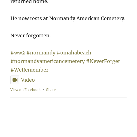
returned home.
He now rests at Normandy American Cemetery.
Never forgotten.
#ww2
#normandy
#omahabeach
#normandyamericancemetery
#NeverForget
#WeRemember
Video
View on Facebook
·
Share