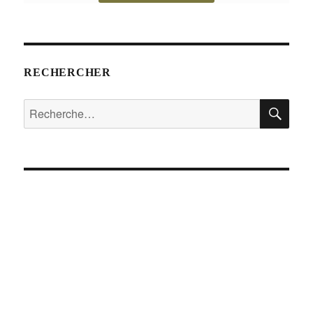
RECHERCHER
RE
Recherche
pour :