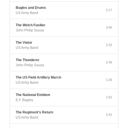
Bugles and Drums
2:17
US Army Band
The Welch Fusilier
3:45
John Philip Sousa
The Viator
2:32
US Army Band
The Thunderer
2:46
John Philip Sousa
The US Field Artillery March
1:26
US Army Band
The National Emblem
1:52
E.F. Bagley
The Regiment's Return
2:41
US Army Band