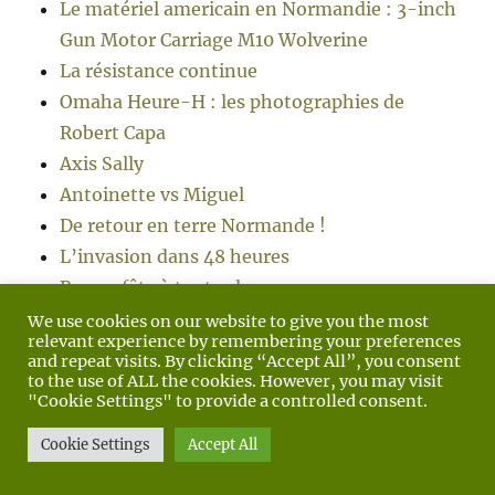
Le matériel americain en Normandie : 3-inch
Gun Motor Carriage M10 Wolverine
La résistance continue
Omaha Heure-H : les photographies de
Robert Capa
Axis Sally
Antoinette vs Miguel
De retour en terre Normande !
L’invasion dans 48 heures
Bonne fête à toutes les mamans
Jeep Willys MB 1944
We use cookies on our website to give you the most
relevant experience by remembering your preferences
22 mai 1944
and repeat visits. By clicking “Accept All”, you consent
21 mai 1944
to the use of ALL the cookies. However, you may visit
"Cookie Settings" to provide a controlled consent.
Les oubliés de la libération
Victory in Europe Day
Cookie Settings
Accept All
Le 7 mai 1945