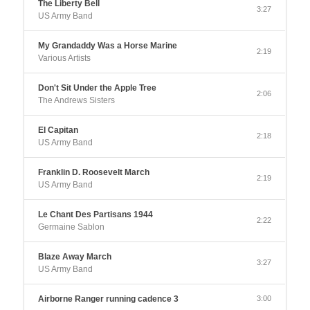
The Liberty Bell
3:27
US Army Band
My Grandaddy Was a Horse Marine
2:19
Various Artists
Don't Sit Under the Apple Tree
2:06
The Andrews Sisters
El Capitan
2:18
US Army Band
Franklin D. Roosevelt March
2:19
US Army Band
Le Chant Des Partisans 1944
2:22
Germaine Sablon
Blaze Away March
3:27
US Army Band
Airborne Ranger running cadence 3
3:00