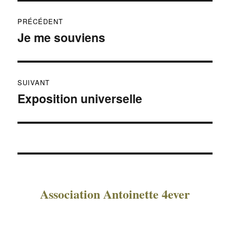
Navigation
PRÉCÉDENT
de
Je me souviens
Publication
précédente :
l’article
SUIVANT
Exposition universelle
Publication
suivante :
Association Antoinette 4ever