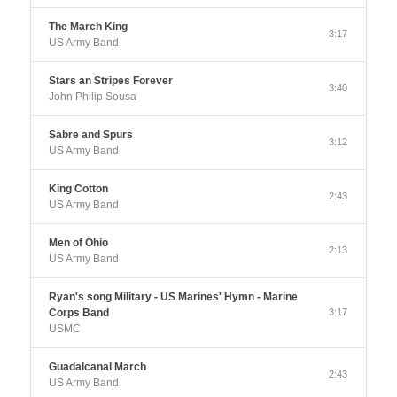
The March King
3:17
US Army Band
Stars an Stripes Forever
3:40
John Philip Sousa
Sabre and Spurs
3:12
US Army Band
King Cotton
2:43
US Army Band
Men of Ohio
2:13
US Army Band
Ryan's song Military - US Marines' Hymn - Marine
Corps Band
3:17
USMC
Guadalcanal March
2:43
US Army Band