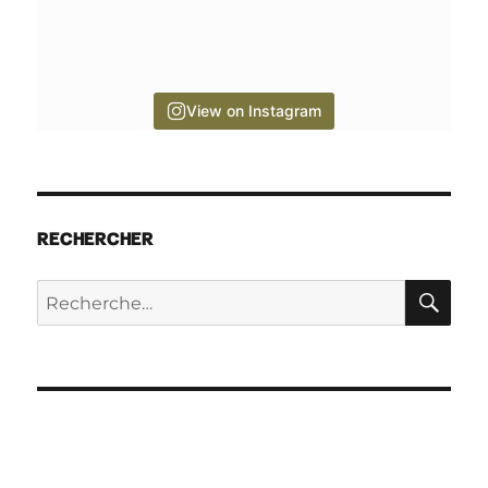
View on Instagram
RECHERCHER
RE
Recherche
pour :