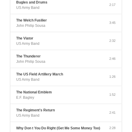
Bugles and Drums
2:17
US Army Band
The Welch Fusilier
3:45
John Philip Sousa
The Viator
2:32
US Army Band
The Thunderer
2:46
John Philip Sousa
The US Field Artillery March
1:26
US Army Band
The National Emblem
1:52
E.F. Bagley
The Regiment's Return
2:41
US Army Band
Why Don t You Do Right (Get Me Some Money Too)
2:28