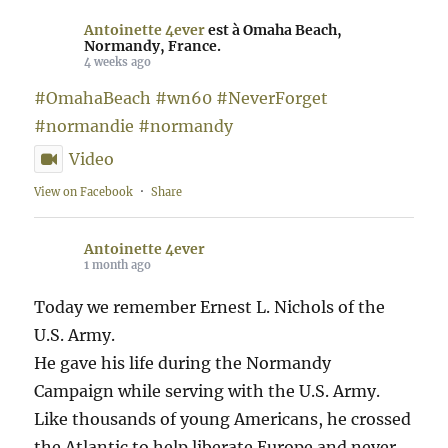
Antoinette 4ever
est à Omaha Beach,
Normandy, France.
4 weeks ago
#OmahaBeach
#wn60
#NeverForget
#normandie
#normandy
Video
View on Facebook
·
Share
Antoinette 4ever
1 month ago
Today we remember Ernest L. Nichols of the
U.S. Army.
He gave his life during the Normandy
Campaign while serving with the U.S. Army.
Like thousands of young Americans, he crossed
the Atlantic to help liberate Europe and never