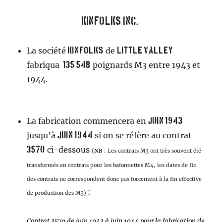
Kinfolks INC.
La société
de
Kinfolks
Little Valley
fabriqua
poignards M3 entre 1943 et
135 548
1944.
La fabrication commencera en
juin 1943
jusqu’à
si on se réfère au contrat
juin 1944
ci-dessous
3570
(
NB
: Les contrats M3 ont très souvent été
transformés en contrats pour les baïonnettes M4, les dates de fin
des contrats ne correspondent donc pas forcement à la fin effective
:
de production des M3)
Contrat 3570 de juin 1943 à juin 1944 pour la fabrication de