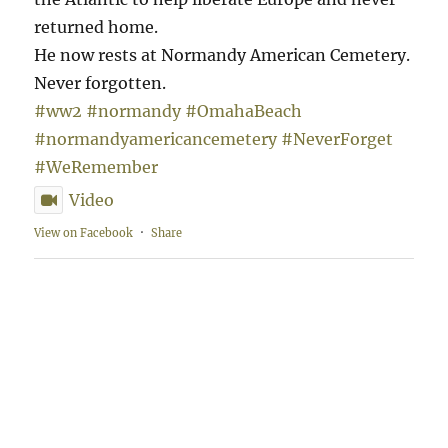
returned home.
He now rests at Normandy American Cemetery.
Never forgotten.
#ww2
#normandy
#OmahaBeach
#normandyamericancemetery
#NeverForget
#WeRemember
Video
View on Facebook
·
Share