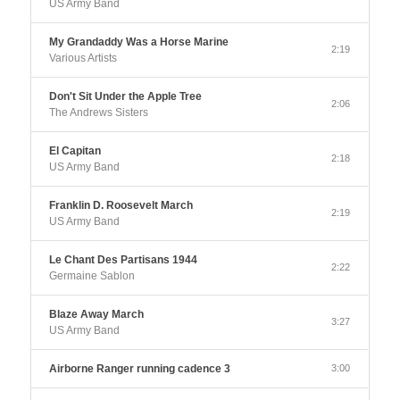
US Army Band
My Grandaddy Was a Horse Marine
2:19
Various Artists
Don't Sit Under the Apple Tree
2:06
The Andrews Sisters
El Capitan
2:18
US Army Band
Franklin D. Roosevelt March
2:19
US Army Band
Le Chant Des Partisans 1944
2:22
Germaine Sablon
Blaze Away March
3:27
US Army Band
Airborne Ranger running cadence 3
3:00