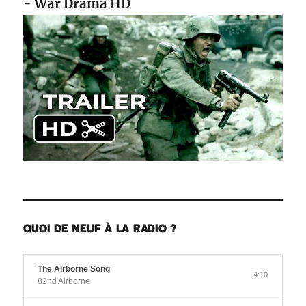
- War Drama HD
QUOI DE NEUF À LA RADIO ?
The Airborne Song
4:10
82nd Airborne