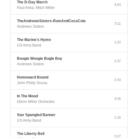
The D-Day March
4:53
Paul Anka, Mitch Miller
TheAndrewsSisters-RumAndCocaCola
3:11
Andrews Sisters
The Marine's Hymn
1:22
US Army Band
Boogie Woogie Bugle Boy
2:37
Andrews Sisters
Homeward Bound
2:33
John Philip Sousa
In The Mood
3:16
Glenn Miller Orchestra
Star Spangled Banner
1:16
US Army Band
The Liberty Bell
3:27