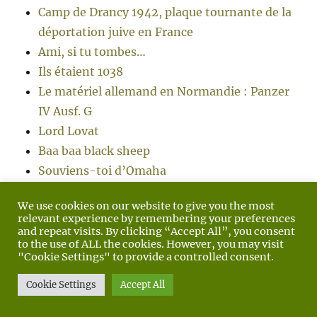
Camp de Drancy 1942, plaque tournante de la
déportation juive en France
Ami, si tu tombes…
Ils étaient 1038
Le matériel allemand en Normandie : Panzer
IV Ausf. G
Lord Lovat
Baa baa black sheep
Souviens-toi d’Omaha
Maquette (Dragon) Willys MB au 1/6 eme
We use cookies on our website to give you the most
Un Charms ou rien !
relevant experience by remembering your preferences
Exposition universelle
and repeat visits. By clicking “Accept All”, you consent
to the use of ALL the cookies. However, you may visit
Lily Marlène
"Cookie Settings" to provide a controlled consent.
Je me souviens
Cookie Settings
Accept All
Commandant Antoine de Saint-Exupéry
Le matériel americain en Normandie : 3-inch