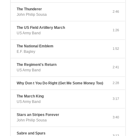
The Thunderer
2:46
John Philip Sousa
The US Field Artillery March
1:26
US Army Band
The National Emblem
1:52
E.F. Bagley
The Regiment's Return
2:41
US Army Band
Why Don t You Do Right (Get Me Some Money Too)
2:28
The March King
3:17
US Army Band
Stars an Stripes Forever
3:40
John Philip Sousa
Sabre and Spurs
3:12