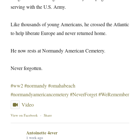
serving with the U.S. Army.
Like thousands of young Americans, he crossed the Atlantic
to help liberate Europe and never returned home.
He now rests at Normandy American Cemetery.
Never forgotten.
#ww2
#normandy
#omahabeach
#normandyamericancemetery
#NeverForget
#WeRemember
Video
View on Facebook
·
Share
Antoinette 4ever
1 week ago