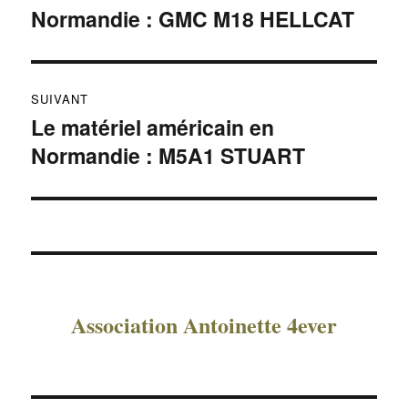
Normandie : GMC M18 HELLCAT
précédente :
l’article
SUIVANT
Le matériel américain en
Publication
Normandie : M5A1 STUART
suivante :
Association Antoinette 4ever