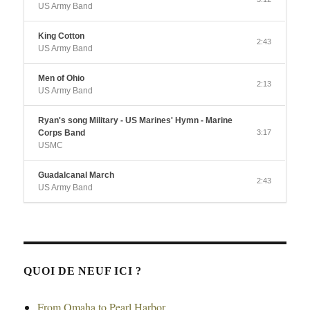
US Army Band
King Cotton
2:43
US Army Band
Men of Ohio
2:13
US Army Band
Ryan's song Military - US Marines' Hymn - Marine
Corps Band
3:17
USMC
Guadalcanal March
2:43
US Army Band
QUOI DE NEUF ICI ?
From Omaha to Pearl Harbor