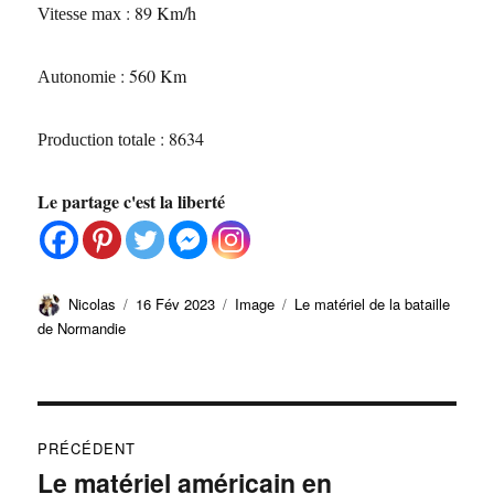
: 89 Km/h
Vitesse max
: 560 Km
Autonomie
: 8634
Production totale
Le partage c'est la liberté
Auteur
Publié
Format
Catégories
Nicolas
16 Fév 2023
Image
Le matériel de la bataille
le
de Normandie
Navigation
PRÉCÉDENT
de
Le matériel américain en
Publication