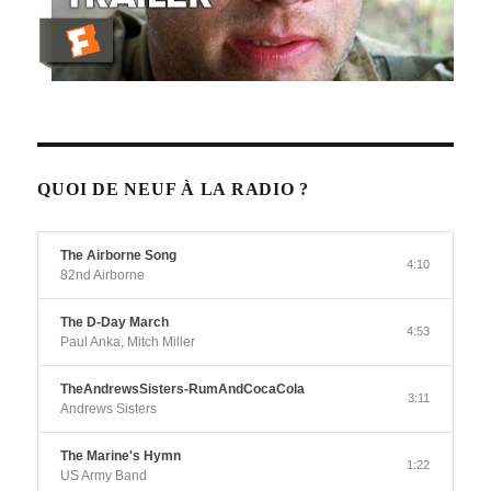
QUOI DE NEUF À LA RADIO ?
The Airborne Song
4:10
82nd Airborne
The D-Day March
4:53
Paul Anka, Mitch Miller
TheAndrewsSisters-RumAndCocaCola
3:11
Andrews Sisters
The Marine's Hymn
1:22
US Army Band