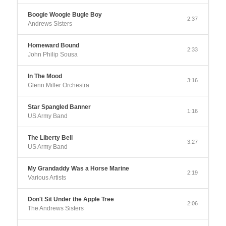
Boogie Woogie Bugle Boy
2:37
Andrews Sisters
Homeward Bound
2:33
John Philip Sousa
In The Mood
3:16
Glenn Miller Orchestra
Star Spangled Banner
1:16
US Army Band
The Liberty Bell
3:27
US Army Band
My Grandaddy Was a Horse Marine
2:19
Various Artists
Don't Sit Under the Apple Tree
2:06
The Andrews Sisters