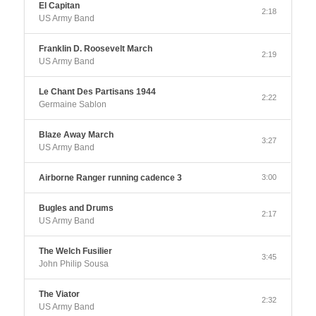
El Capitan
2:18
US Army Band
Franklin D. Roosevelt March
2:19
US Army Band
Le Chant Des Partisans 1944
2:22
Germaine Sablon
Blaze Away March
3:27
US Army Band
Airborne Ranger running cadence 3
3:00
Bugles and Drums
2:17
US Army Band
The Welch Fusilier
3:45
John Philip Sousa
The Viator
2:32
US Army Band