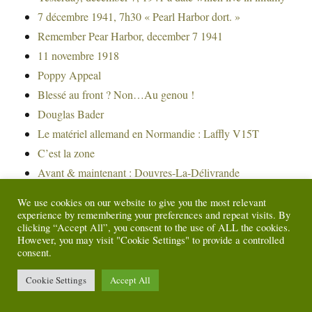
7 décembre 1941, 7h30 « Pearl Harbor dort. »
Remember Pear Harbor, december 7 1941
11 novembre 1918
Poppy Appeal
Blessé au front ? Non…Au genou !
Douglas Bader
Le matériel allemand en Normandie : Laffly V15T
C’est la zone
Avant & maintenant : Douvres-La-Délivrande
Un été 44 – Bonne idée ce D-Day
We use cookies on our website to give you the most relevant
« Shōwa Tennō » Hirohito 124e empereur du Japon
experience by remembering your preferences and repeat visits. By
clicking “Accept All”, you consent to the use of ALL the cookies.
Paris 25 août 1944
However, you may visit "Cookie Settings" to provide a controlled
Opération Aphrodite
consent.
Le matériel allemand en Normandie : Panzer VI Tiger II
Cookie Settings
Accept All
Ausf. B « Königstiger »
Le matériel allemand en Normandie : Steyr 1500