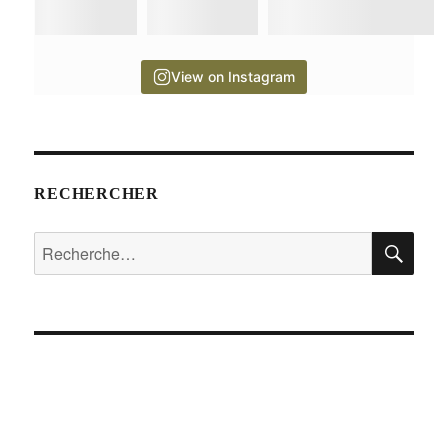
View on Instagram
RECHERCHER
RE
Recherche
pour :