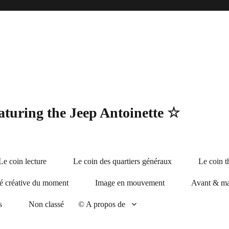
turing the Jeep Antoinette ☆
Le coin lecture
Le coin des quartiers généraux
Le coin t
té créative du moment
Image en mouvement
Avant & ma
s
Non classé
©️ A propos de