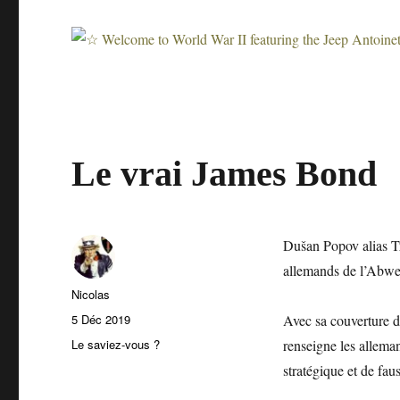
Le vrai James Bond
Dušan Popov alias Tri
allemands de l’Abweh
Auteur
Nicolas
Publié
5 Déc 2019
Avec sa couverture d’
le
Catégories
Le saviez-vous ?
renseigne les allema
stratégique et de fau