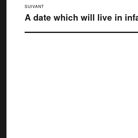
SUIVANT
A date which will live in in
Publication
suivante :