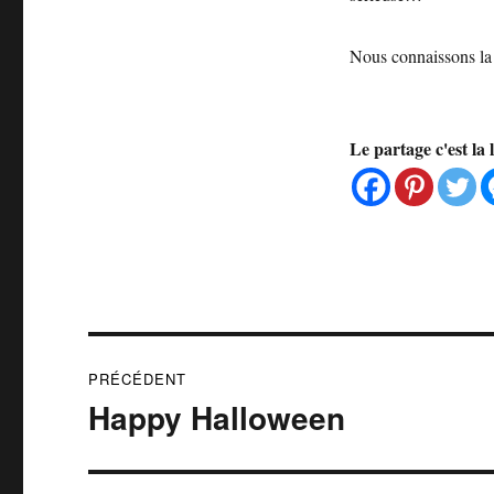
Nous connaissons la 
Le partage c'est la 
Navigation
PRÉCÉDENT
de
Happy Halloween
Publication
précédente :
l’article