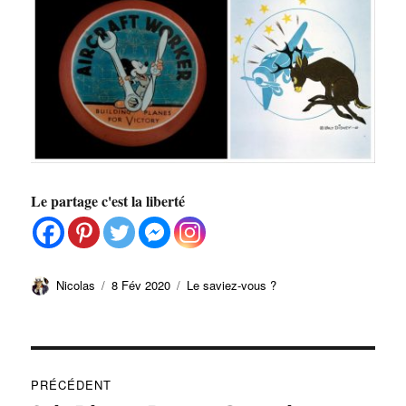
Le partage c'est la liberté
Auteur
Publié
Catégories
Nicolas
8 Fév 2020
Le saviez-vous ?
le
Navigation
PRÉCÉDENT
de