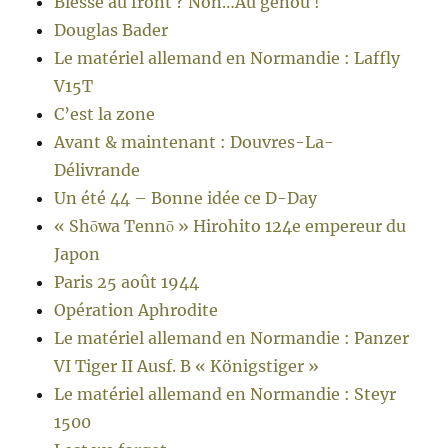
Blessé au front ? Non…Au genou !
Douglas Bader
Le matériel allemand en Normandie : Laffly
V15T
C’est la zone
Avant & maintenant : Douvres-La-
Délivrande
Un été 44 – Bonne idée ce D-Day
« Shōwa Tennō » Hirohito 124e empereur du
Japon
Paris 25 août 1944
Opération Aphrodite
Le matériel allemand en Normandie : Panzer
VI Tiger II Ausf. B « Königstiger »
Le matériel allemand en Normandie : Steyr
1500