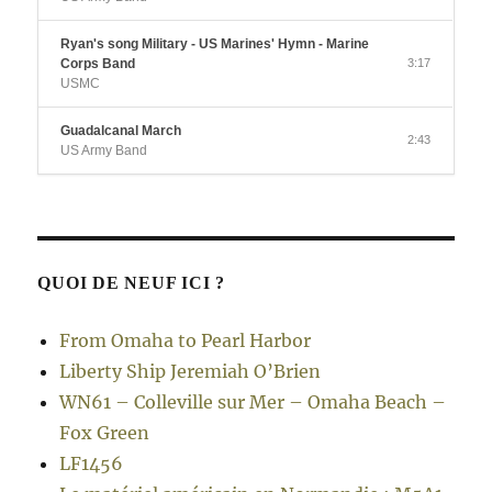
Ryan's song Military - US Marines' Hymn - Marine
Corps Band
3:17
USMC
Guadalcanal March
2:43
US Army Band
QUOI DE NEUF ICI ?
From Omaha to Pearl Harbor
Liberty Ship Jeremiah O’Brien
WN61 – Colleville sur Mer – Omaha Beach –
Fox Green
LF1456