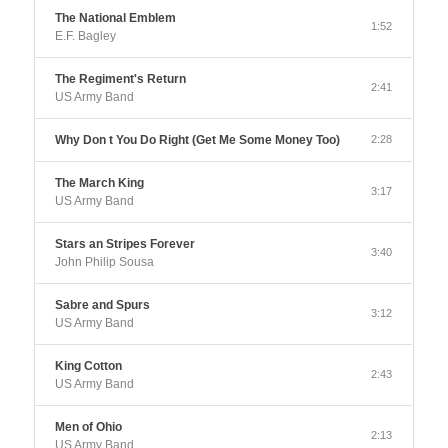
The National Emblem
1:52
E.F. Bagley
The Regiment's Return
2:41
US Army Band
Why Don t You Do Right (Get Me Some Money Too)
2:28
The March King
3:17
US Army Band
Stars an Stripes Forever
3:40
John Philip Sousa
Sabre and Spurs
3:12
US Army Band
King Cotton
2:43
US Army Band
Men of Ohio
2:13
US Army Band