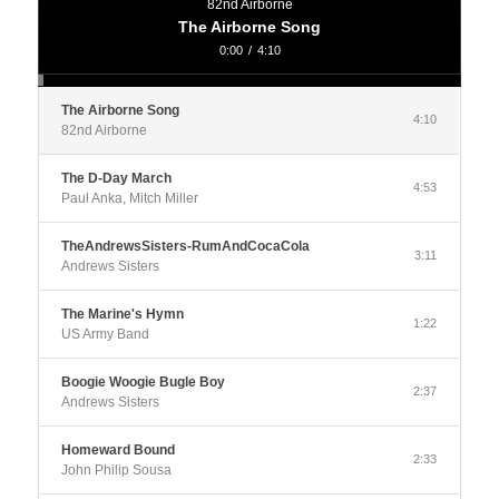
82nd Airborne
The Airborne Song
0:00
/
4:10
The Airborne Song
4:10
82nd Airborne
The D-Day March
4:53
Paul Anka, Mitch Miller
TheAndrewsSisters-RumAndCocaCola
3:11
Andrews Sisters
The Marine's Hymn
1:22
US Army Band
Boogie Woogie Bugle Boy
2:37
Andrews Sisters
Homeward Bound
2:33
John Philip Sousa