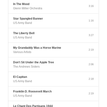
In The Mood
3:16
Glenn Miller Orchestra
Star Spangled Banner
1:16
US Army Band
The Liberty Bell
3:27
US Army Band
My Grandaddy Was a Horse Marine
2:19
Various Artists
Don't Sit Under the Apple Tree
2:06
The Andrews Sisters
El Capitan
2:18
US Army Band
Franklin D. Roosevelt March
2:19
US Army Band
Le Chant Des Partisans 1944