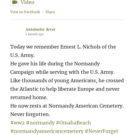
Video
View on Facebook
·
Share
Antoinette 4ever
1 month ago
Today we remember Ernest L. Nichols of the
U.S. Army.
He gave his life during the Normandy
Campaign while serving with the U.S. Army.
Like thousands of young Americans, he crossed
the Atlantic to help liberate Europe and never
returned home.
He now rests at Normandy American Cemetery.
Never forgotten.
#ww2
#normandy
#OmahaBeach
#normandyamericancemetery
#NeverForget