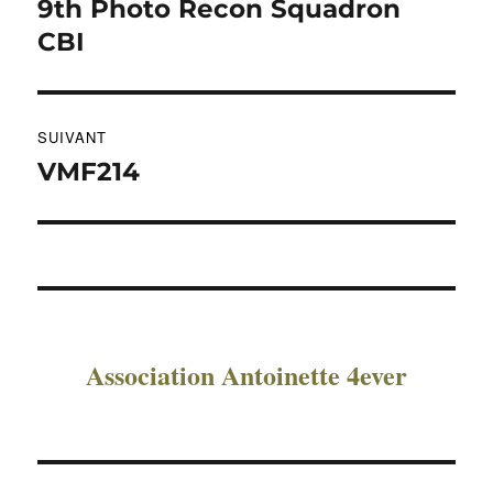
9th Photo Recon Squadron
Publication
précédente :
CBI
l’article
SUIVANT
VMF214
Publication
suivante :
Association Antoinette 4ever