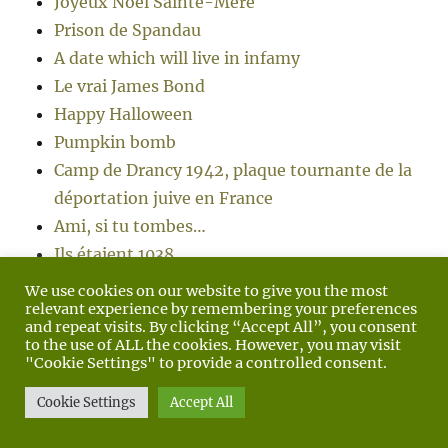
Joyeux Noël Sainte-Mère
Prison de Spandau
A date which will live in infamy
Le vrai James Bond
Happy Halloween
Pumpkin bomb
Camp de Drancy 1942, plaque tournante de la
déportation juive en France
Ami, si tu tombes…
Ils étaient 1038
Le matériel allemand en Normandie : Panzer
We use cookies on our website to give you the most
relevant experience by remembering your preferences
IV Ausf. G
and repeat visits. By clicking “Accept All”, you consent
Lord Lovat
to the use of ALL the cookies. However, you may visit
"Cookie Settings" to provide a controlled consent.
Baa baa black sheep
Souviens-toi d’Omaha
Cookie Settings
Accept All
Maquette (Dragon) Willys MB au 1/6 eme