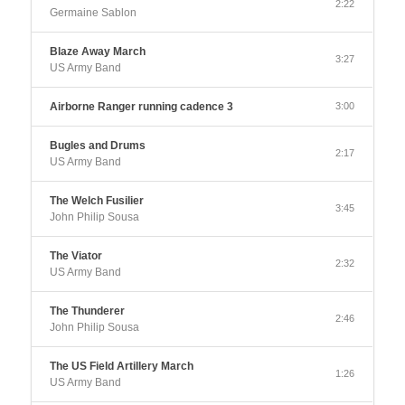
2:22
Germaine Sablon
Blaze Away March
3:27
US Army Band
Airborne Ranger running cadence 3
3:00
Bugles and Drums
2:17
US Army Band
The Welch Fusilier
3:45
John Philip Sousa
The Viator
2:32
US Army Band
The Thunderer
2:46
John Philip Sousa
The US Field Artillery March
1:26
US Army Band