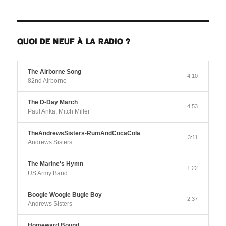
QUOI DE NEUF À LA RADIO ?
The Airborne Song
4:10
82nd Airborne
The D-Day March
4:53
Paul Anka, Mitch Miller
TheAndrewsSisters-RumAndCocaCola
3:11
Andrews Sisters
The Marine's Hymn
1:22
US Army Band
Boogie Woogie Bugle Boy
2:37
Andrews Sisters
Homeward Bound