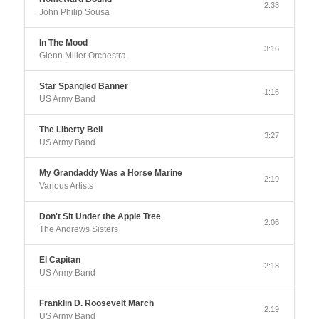
2:33
John Philip Sousa
In The Mood
3:16
Glenn Miller Orchestra
Star Spangled Banner
1:16
US Army Band
The Liberty Bell
3:27
US Army Band
My Grandaddy Was a Horse Marine
2:19
Various Artists
Don't Sit Under the Apple Tree
2:06
The Andrews Sisters
El Capitan
2:18
US Army Band
Franklin D. Roosevelt March
2:19
US Army Band