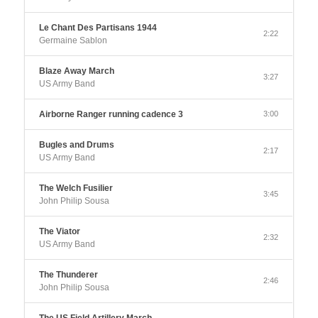
Le Chant Des Partisans 1944
2:22
Germaine Sablon
Blaze Away March
3:27
US Army Band
Airborne Ranger running cadence 3
3:00
Bugles and Drums
2:17
US Army Band
The Welch Fusilier
3:45
John Philip Sousa
The Viator
2:32
US Army Band
The Thunderer
2:46
John Philip Sousa
The US Field Artillery March