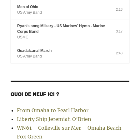
Men of Ohio
2:13
US Army Band
Ryan's song Military - US Marines' Hymn - Marine
Corps Band
3:17
USMC
Guadalcanal March
2:43
US Army Band
QUOI DE NEUF ICI ?
From Omaha to Pearl Harbor
Liberty Ship Jeremiah O’Brien
WN61 – Colleville sur Mer – Omaha Beach –
Fox Green