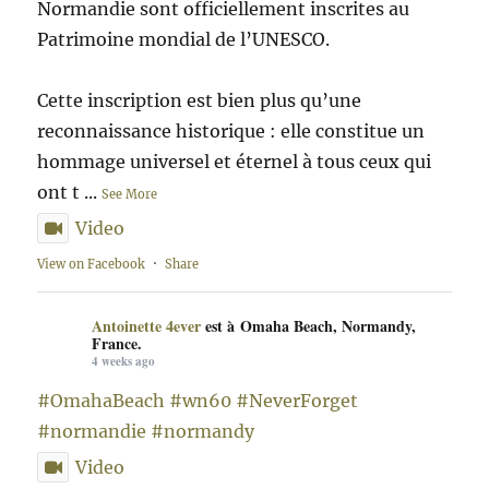
Normandie sont officiellement inscrites au
Patrimoine mondial de l’UNESCO.
Cette inscription est bien plus qu’une
reconnaissance historique : elle constitue un
hommage universel et éternel à tous ceux qui
ont t
...
See More
Video
View on Facebook
·
Share
Antoinette 4ever
est à Omaha Beach, Normandy,
France.
4 weeks ago
#OmahaBeach
#wn60
#NeverForget
#normandie
#normandy
Video