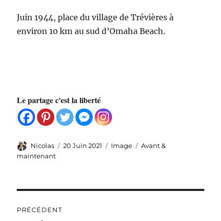
Juin 1944, place du village de Trévières à
environ 10 km au sud d’Omaha Beach.
Le partage c'est la liberté
Auteur
Publié
Format
Catégories
Nicolas
20 Juin 2021
Image
Avant &
le
maintenant
Navigation
PRÉCÉDENT