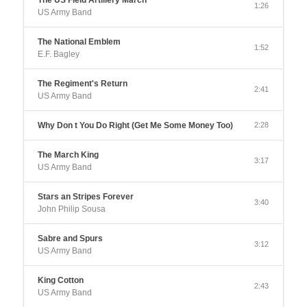
1:26
US Army Band
The National Emblem
1:52
E.F. Bagley
The Regiment's Return
2:41
US Army Band
Why Don t You Do Right (Get Me Some Money Too)
2:28
The March King
3:17
US Army Band
Stars an Stripes Forever
3:40
John Philip Sousa
Sabre and Spurs
3:12
US Army Band
King Cotton
2:43
US Army Band