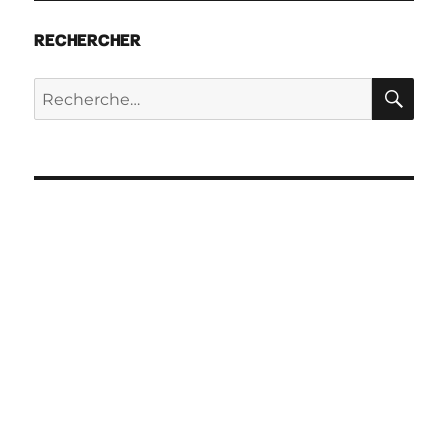
RECHERCHER
RE
Recherche
pour :