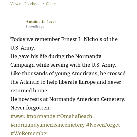
View on Facebook
·
Share
Antoinette 4ever
1 month ago
Today we remember Ernest L. Nichols of the
U.S. Army.
He gave his life during the Normandy
Campaign while serving with the U.S. Army.
Like thousands of young Americans, he crossed
the Atlantic to help liberate Europe and never
returned home.
He now rests at Normandy American Cemetery.
Never forgotten.
#ww2
#normandy
#OmahaBeach
#normandyamericancemetery
#NeverForget
#WeRemember