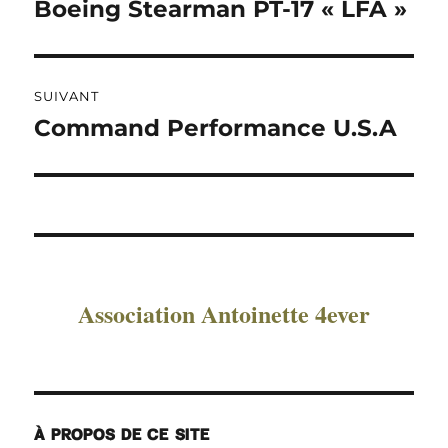
de
Boeing Stearman PT-17 « LFA »
Publication
précédente :
l’article
SUIVANT
Command Performance U.S.A
Publication
suivante :
Association Antoinette 4ever
À PROPOS DE CE SITE