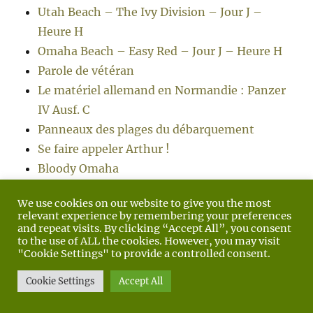
Utah Beach – The Ivy Division – Jour J –
Heure H
Omaha Beach – Easy Red – Jour J – Heure H
Parole de vétéran
Le matériel allemand en Normandie : Panzer
IV Ausf. C
Panneaux des plages du débarquement
Se faire appeler Arthur !
Bloody Omaha
Easy Company – Screaming Eagles – Jour J –
We use cookies on our website to give you the most
Heure H
relevant experience by remembering your preferences
Le coin lecture : Les mythes de la Seconde
and repeat visits. By clicking “Accept All”, you consent
to the use of ALL the cookies. However, you may visit
Guerre mondiale
"Cookie Settings" to provide a controlled consent.
Quartier général : Joseph Staline à Moscou
Cookie Settings
Accept All
Général Patton
Sword Beach – Commando Kieffer – Jour J –