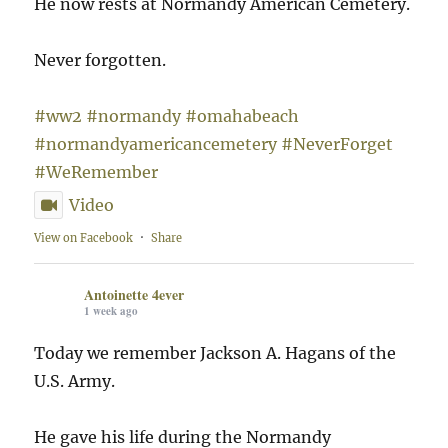
He now rests at Normandy American Cemetery.
Never forgotten.
#ww2
#normandy
#omahabeach
#normandyamericancemetery
#NeverForget
#WeRemember
Video
View on Facebook
·
Share
Antoinette 4ever
1 week ago
Today we remember Jackson A. Hagans of the
U.S. Army.
He gave his life during the Normandy