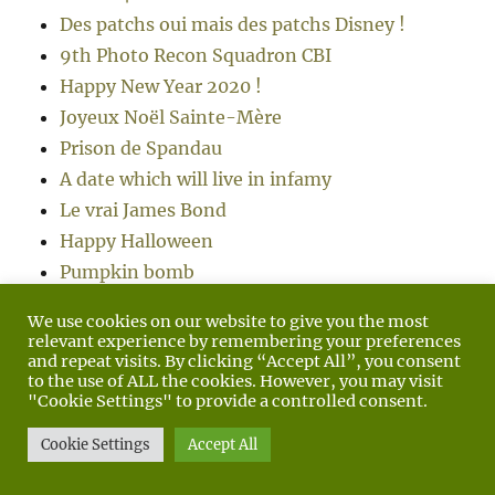
Des patchs oui mais des patchs Disney !
9th Photo Recon Squadron CBI
Happy New Year 2020 !
Joyeux Noël Sainte-Mère
Prison de Spandau
A date which will live in infamy
Le vrai James Bond
Happy Halloween
Pumpkin bomb
Camp de Drancy 1942, plaque tournante de la
We use cookies on our website to give you the most
déportation juive en France
relevant experience by remembering your preferences
and repeat visits. By clicking “Accept All”, you consent
Ami, si tu tombes…
to the use of ALL the cookies. However, you may visit
Ils étaient 1038
"Cookie Settings" to provide a controlled consent.
Le matériel allemand en Normandie : Panzer
Cookie Settings
Accept All
IV Ausf. G
Lord Lovat