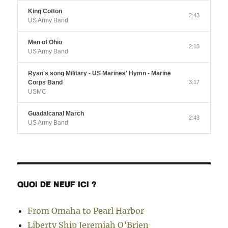
King Cotton
2:43
US Army Band
Men of Ohio
2:13
US Army Band
Ryan's song Military - US Marines' Hymn - Marine
Corps Band
3:17
USMC
Guadalcanal March
2:43
US Army Band
QUOI DE NEUF ICI ?
From Omaha to Pearl Harbor
Liberty Ship Jeremiah O’Brien