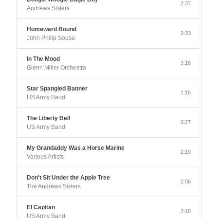
2:37
Andrews Sisters
Homeward Bound
2:33
John Philip Sousa
In The Mood
3:16
Glenn Miller Orchestra
Star Spangled Banner
1:16
US Army Band
The Liberty Bell
3:27
US Army Band
My Grandaddy Was a Horse Marine
2:19
Various Artists
Don't Sit Under the Apple Tree
2:06
The Andrews Sisters
El Capitan
2:18
US Army Band