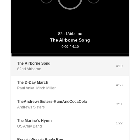
82nd Airborne
The Airborne Song
0:00
/
4:10
The Airborne Song
4:10
82nd Airborne
The D-Day March
4:53
Paul Anka, Mitch Miller
TheAndrewsSisters-RumAndCocaCola
3:11
Andrews Sisters
The Marine's Hymn
1:22
US Army Band
Boogie Woogie Bugle Boy