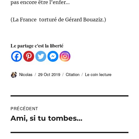
pas encore être l’enfer…
(La France
torturé de Gérard Bouaziz.)
Le partage c'est la liberté
Auteur
Publié
Format
Catégories
Nicolas
29 Oct 2019
Citation
Le coin lecture
le
Navigation
PRÉCÉDENT
de
Ami, si tu tombes…
Publication
précédente :
l’article