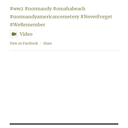
#ww2
#normandy
#omahabeach
#normandyamericancemetery
#NeverForget
#WeRemember
Video
View on Facebook
·
Share