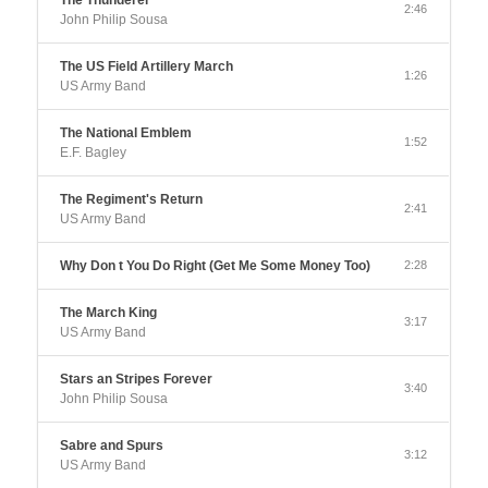
2:46
John Philip Sousa
The US Field Artillery March
1:26
US Army Band
The National Emblem
1:52
E.F. Bagley
The Regiment's Return
2:41
US Army Band
Why Don t You Do Right (Get Me Some Money Too)
2:28
The March King
3:17
US Army Band
Stars an Stripes Forever
3:40
John Philip Sousa
Sabre and Spurs
3:12
US Army Band