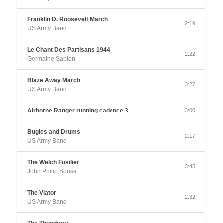
Franklin D. Roosevelt March
2:19
US Army Band
Le Chant Des Partisans 1944
2:22
Germaine Sablon
Blaze Away March
3:27
US Army Band
Airborne Ranger running cadence 3
3:00
Bugles and Drums
2:17
US Army Band
The Welch Fusilier
3:45
John Philip Sousa
The Viator
2:32
US Army Band
The Thunderer