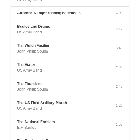
Airborne Ranger running cadence 3
3:00
Bugles and Drums
2:17
US Army Band
The Welch Fusilier
3:45
John Philip Sousa
The Viator
2:32
US Army Band
The Thunderer
2:46
John Philip Sousa
The US Field Artillery March
1:26
US Army Band
The National Emblem
1:52
E.F. Bagley