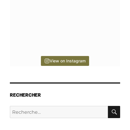
View on Instagram
RECHERCHER
RE
Recherche
pour :