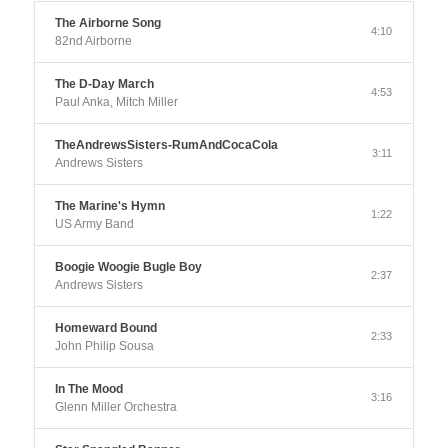
The Airborne Song
4:10
82nd Airborne
The D-Day March
4:53
Paul Anka, Mitch Miller
TheAndrewsSisters-RumAndCocaCola
3:11
Andrews Sisters
The Marine's Hymn
1:22
US Army Band
Boogie Woogie Bugle Boy
2:37
Andrews Sisters
Homeward Bound
2:33
John Philip Sousa
In The Mood
3:16
Glenn Miller Orchestra