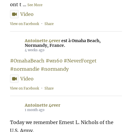
ont t
...
See More
Video
View on Facebook
·
Share
Antoinette 4ever
est à Omaha Beach,
Normandy, France.
4 weeks ago
#OmahaBeach
#wn60
#NeverForget
#normandie
#normandy
Video
View on Facebook
·
Share
Antoinette 4ever
1 month ago
Today we remember Ernest L. Nichols of the
U.S. Army.