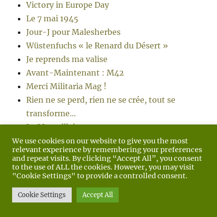
Victory in Europe Day
Le 7 mai 1945
Jour-J pour Malesherbes
Wüstenfuchs « le Renard du Désert »
Je reprends ma valise
Avant-Maintenant : M42
Merci Militaria Mag !
Rien ne se perd, rien ne se crée, tout se
transforme…
La Marseillaise
Le coin lecture : Le Jour le plus long –
We use cookies on our website to give you the most
relevant experience by remembering your preferences
Cornelius Ryan
and repeat visits. By clicking “Accept All”, you consent
Utah Beach – The Ivy Division – Jour J –
to the use of ALL the cookies. However, you may visit
"Cookie Settings" to provide a controlled consent.
Heure H
Omaha Beach – Easy Red – Jour J – Heure H
Cookie Settings
Accept All
Parole de vétéran