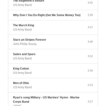
The Regiment's Return
2:41
US Army Band
Why Don t You Do Right (Get Me Some Money Too)
2:28
The March King
3:17
US Army Band
Stars an Stripes Forever
3:40
John Philip Sousa
Sabre and Spurs
3:12
US Army Band
King Cotton
2:43
US Army Band
Men of Ohio
2:13
US Army Band
Ryan's song Military - US Marines' Hymn - Marine
Corps Band
3:17
USMC