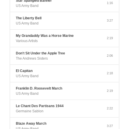
Star Spangled Banner
1:16
US Army Band
The Liberty Bell
3:27
US Army Band
My Grandaddy Was a Horse Marine
2:19
Various Artists
Don't Sit Under the Apple Tree
2:06
The Andrews Sisters
El Capitan
2:18
US Army Band
Franklin D. Roosevelt March
2:19
US Army Band
Le Chant Des Partisans 1944
2:22
Germaine Sablon
Blaze Away March
3:27
US Army Band