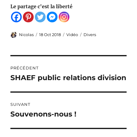
Le partage c'est la liberté
Auteur
Publié
Format
Catégories
Nicolas
18 Oct 2018
Vidéo
Divers
le
Navigation
PRÉCÉDENT
de
SHAEF public relations division
Publication
précédente :
l’article
SUIVANT
Souvenons-nous !
Publication
suivante :