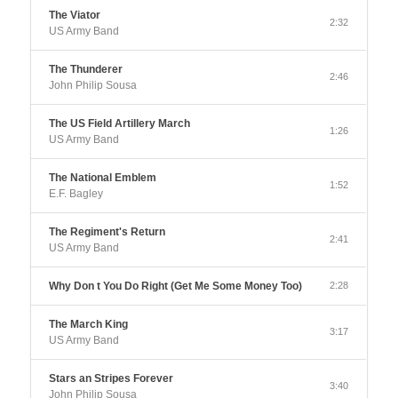
The Viator
2:32
US Army Band
The Thunderer
2:46
John Philip Sousa
The US Field Artillery March
1:26
US Army Band
The National Emblem
1:52
E.F. Bagley
The Regiment's Return
2:41
US Army Band
Why Don t You Do Right (Get Me Some Money Too)
2:28
The March King
3:17
US Army Band
Stars an Stripes Forever
3:40
John Philip Sousa