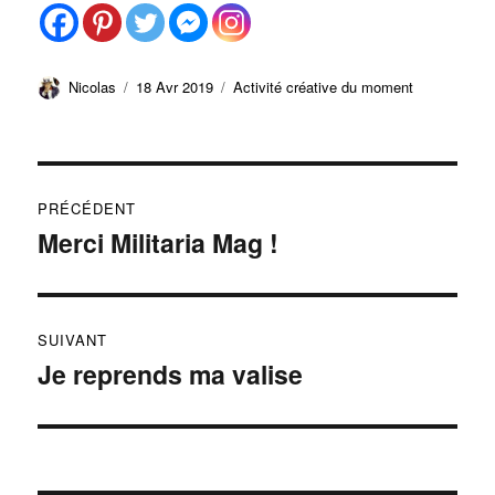
Auteur
Publié
Catégories
Nicolas
18 Avr 2019
Activité créative du moment
le
Navigation
PRÉCÉDENT
de
Merci Militaria Mag !
Publication
précédente :
l’article
SUIVANT
Je reprends ma valise
Publication
suivante :