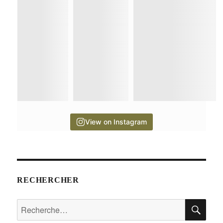
View on Instagram
RECHERCHER
RE
Recherche
pour :