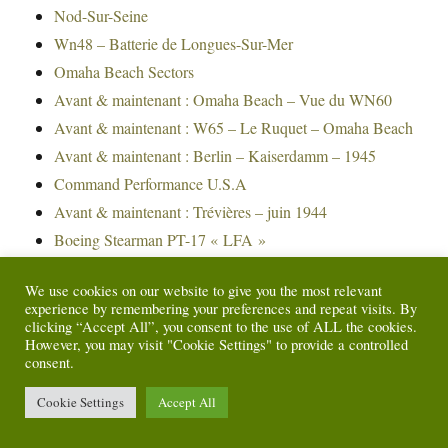
Nod-Sur-Seine
Wn48 – Batterie de Longues-Sur-Mer
Omaha Beach Sectors
Avant & maintenant : Omaha Beach – Vue du WN60
Avant & maintenant : W65 – Le Ruquet – Omaha Beach
Avant & maintenant : Berlin – Kaiserdamm – 1945
Command Performance U.S.A
Avant & maintenant : Trévières – juin 1944
Boeing Stearman PT-17 « LFA »
Avant & maintenant : Carentan – 14 juin 1944
We use cookies on our website to give you the most relevant
Le matériel américain en Normandie : 90 mm Gun
experience by remembering your preferences and repeat visits. By
Motor Carriage M36 Jackson
clicking “Accept All”, you consent to the use of ALL the cookies.
However, you may visit "Cookie Settings" to provide a controlled
Le matériel américain en Normandie : Sherman M4
consent.
75MM
Cookie Settings
Accept All
Une partie de baseball ?
Le matériel allemand en Normandie : Borgward B 3000