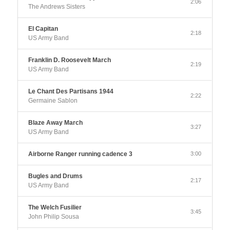
2:06
The Andrews Sisters
El Capitan
2:18
US Army Band
Franklin D. Roosevelt March
2:19
US Army Band
Le Chant Des Partisans 1944
2:22
Germaine Sablon
Blaze Away March
3:27
US Army Band
Airborne Ranger running cadence 3
3:00
Bugles and Drums
2:17
US Army Band
The Welch Fusilier
3:45
John Philip Sousa