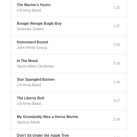
The Marine's Hymn
1:22
US Army Band
Boogie Woogie Bugle Boy
2:37
Andrews Sisters
Homeward Bound
2:33
John Philip Sousa
In The Mood
3:16
Glenn Miller Orchestra
Star Spangled Banner
1:16
US Army Band
The Liberty Bell
3:27
US Army Band
My Grandaddy Was a Horse Marine
2:19
Various Artists
Don't Sit Under the Apple Tree