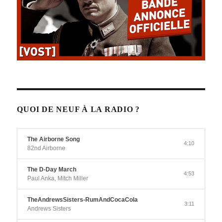
QUOI DE NEUF À LA RADIO ?
The Airborne Song
4:10
82nd Airborne
The D-Day March
4:53
Paul Anka, Mitch Miller
TheAndrewsSisters-RumAndCocaCola
3:11
Andrews Sisters