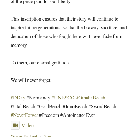
of the price paid for our liberty.
This inscription ensures that their story will continue to
inspire future generations, so that the bravery, sacrifice, and
dedication of those who fought here will never fade from
memory.
To them, our eternal gratitude.
We will never forget.
#DDay
#Normandy
#UNESCO
#OmahaBeach
#UtahBeach #GoldBeach #JunoBeach #SwordBeach
#NeverForget
#Freedom #Antoinette4Ever
Video
View on Facebook
·
Share