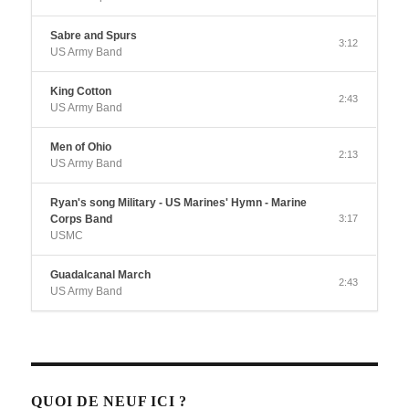
Sabre and Spurs
3:12
US Army Band
King Cotton
2:43
US Army Band
Men of Ohio
2:13
US Army Band
Ryan's song Military - US Marines' Hymn - Marine
Corps Band
3:17
USMC
Guadalcanal March
2:43
US Army Band
QUOI DE NEUF ICI ?