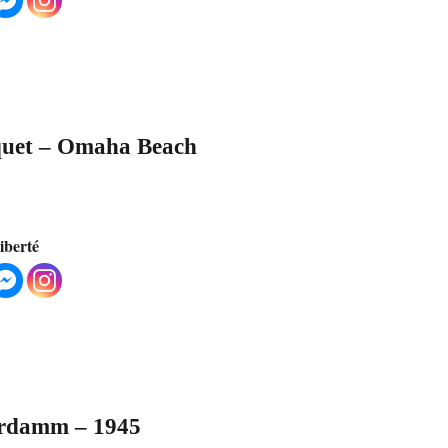
quet – Omaha Beach
liberté
serdamm – 1945