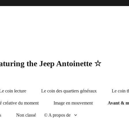
turing the Jeep Antoinette ☆
Le coin lecture
Le coin des quartiers généraux
Le coin t
té créative du moment
Image en mouvement
Avant & m
s
Non classé
©️ A propos de