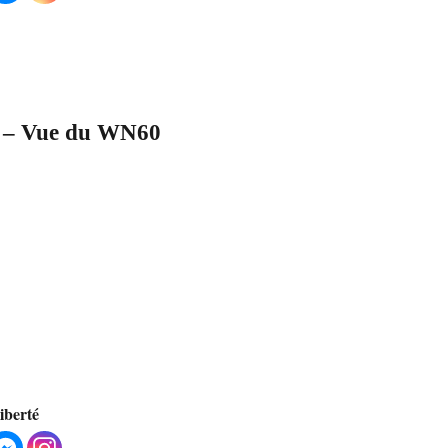
h – Vue du WN60
liberté