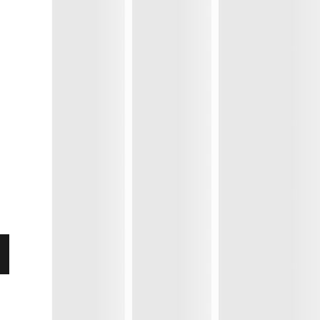
E
V
T