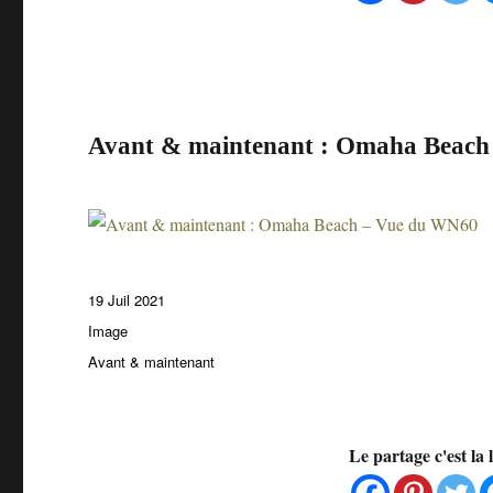
Avant & maintenant : Omaha Beac
Publié
19 Juil 2021
le
Format
Image
Catégories
Avant & maintenant
Le partage c'est la 