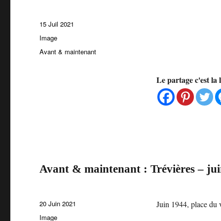
Publié
15 Juil 2021
le
Format
Image
Catégories
Avant & maintenant
Le partage c'est la 
Avant & maintenant : Trévières – ju
Publié
20 Juin 2021
Juin 1944, place du
le
Format
Image