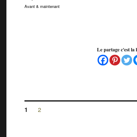
Catégories
Avant & maintenant
Le partage c'est la 
Pagination
PAGE
PAGE
2
1
des