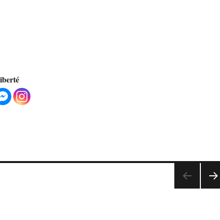
liberté
PAG
SUI
AN