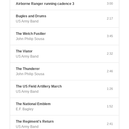
Airborne Ranger running cadence 3
3:00
Bugles and Drums
2:17
US Army Band
The Welch Fusilier
3:45
John Philip Sousa
The Viator
2:32
US Army Band
The Thunderer
2:46
John Philip Sousa
The US Field Artillery March
1:26
US Army Band
The National Emblem
1:52
E.F. Bagley
The Regiment's Return
2:41
US Army Band