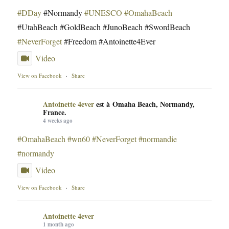
#DDay
#Normandy
#UNESCO
#OmahaBeach
#UtahBeach #GoldBeach #JunoBeach #SwordBeach
#NeverForget
#Freedom #Antoinette4Ever
Video
View on Facebook
·
Share
Antoinette 4ever
est à Omaha Beach, Normandy,
France.
4 weeks ago
#OmahaBeach
#wn60
#NeverForget
#normandie
#normandy
Video
View on Facebook
·
Share
Antoinette 4ever
1 month ago