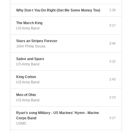
Why Don t You Do Right (Get Me Some Money Too)
2:28
The March King
3:17
US Army Band
Stars an Stripes Forever
3:40
John Philip Sousa
Sabre and Spurs
3:12
US Army Band
King Cotton
2:43
US Army Band
Men of Ohio
2:13
US Army Band
Ryan's song Military - US Marines' Hymn - Marine
Corps Band
3:17
USMC