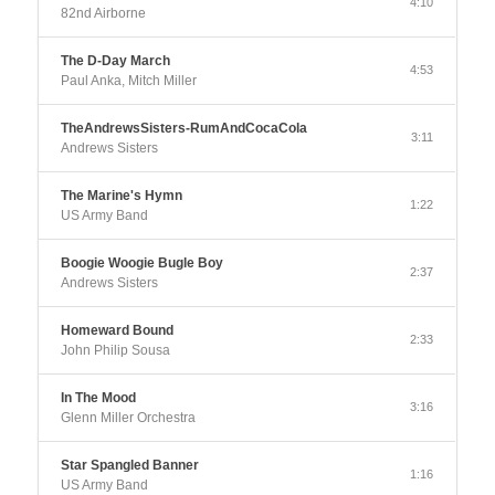
4:10
82nd Airborne
The D-Day March
4:53
Paul Anka, Mitch Miller
TheAndrewsSisters-RumAndCocaCola
3:11
Andrews Sisters
The Marine's Hymn
1:22
US Army Band
Boogie Woogie Bugle Boy
2:37
Andrews Sisters
Homeward Bound
2:33
John Philip Sousa
In The Mood
3:16
Glenn Miller Orchestra
Star Spangled Banner
1:16
US Army Band