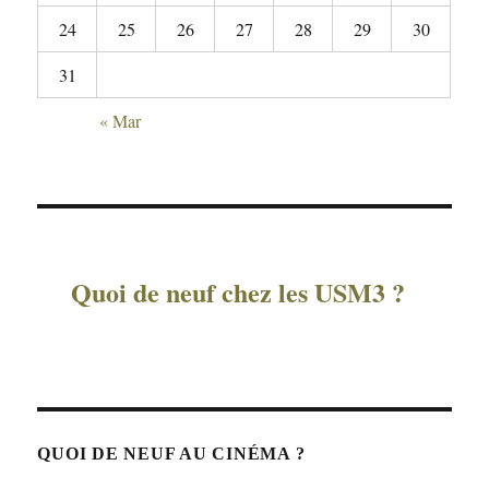
24
25
26
27
28
29
30
31
« Mar
Quoi de neuf chez les USM3 ?
QUOI DE NEUF AU CINÉMA ?