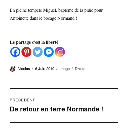
En pleine tempête Miguel, baptême de la pluie pour
Antoinette dans le bocage Normand !
Le partage c'est la liberté
Auteur
Publié
Format
Catégories
Nicolas
6 Juin 2019
Image
Divers
le
Navigation
PRÉCÉDENT
de
De retour en terre Normande !
Publication
précédente :
l’article