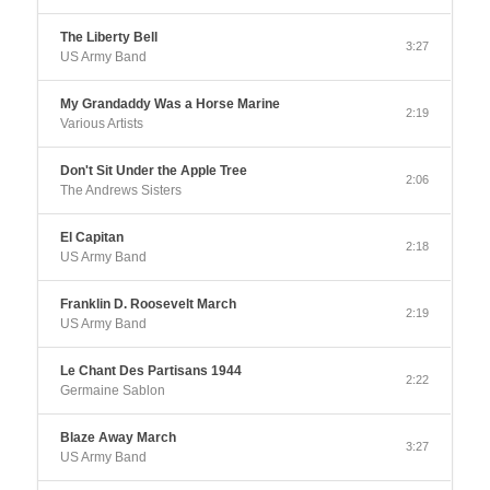
The Liberty Bell
3:27
US Army Band
My Grandaddy Was a Horse Marine
2:19
Various Artists
Don't Sit Under the Apple Tree
2:06
The Andrews Sisters
El Capitan
2:18
US Army Band
Franklin D. Roosevelt March
2:19
US Army Band
Le Chant Des Partisans 1944
2:22
Germaine Sablon
Blaze Away March
3:27
US Army Band