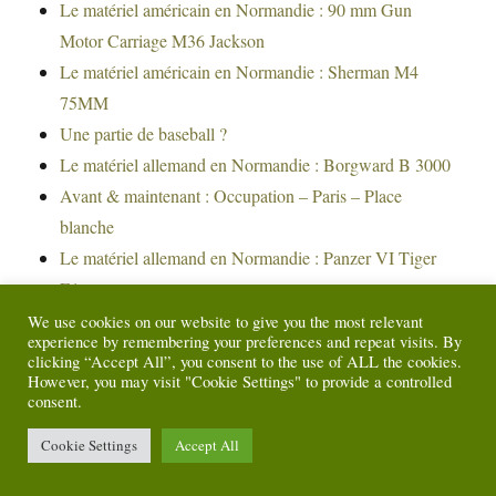
Le matériel américain en Normandie : 90 mm Gun
Motor Carriage M36 Jackson
Le matériel américain en Normandie : Sherman M4
75MM
Une partie de baseball ?
Le matériel allemand en Normandie : Borgward B 3000
Avant & maintenant : Occupation – Paris – Place
blanche
Le matériel allemand en Normandie : Panzer VI Tiger
E1
Rayon d’action des chasseurs alliés en Europe
We use cookies on our website to give you the most relevant
experience by remembering your preferences and repeat visits. By
Le matériel allemand en Normandie : Panzer V Panther
clicking “Accept All”, you consent to the use of ALL the cookies.
A
However, you may visit "Cookie Settings" to provide a controlled
consent.
Rien ne se perd tout se transforme
Le coin lecture : Infographie de la seconde guerre
Cookie Settings
Accept All
mondiale