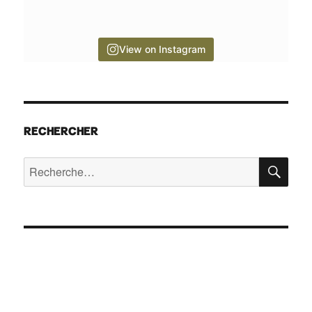
View on Instagram
RECHERCHER
RE
Recherche
pour :