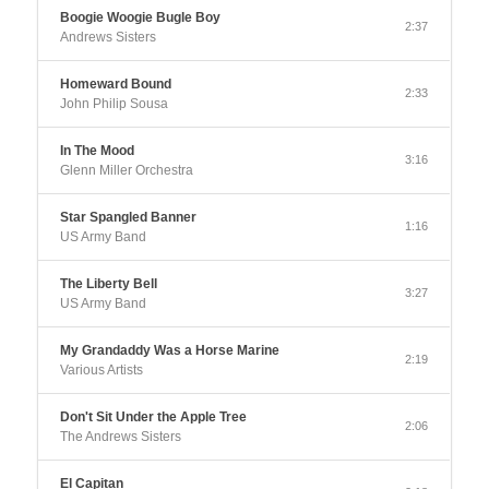
Boogie Woogie Bugle Boy
2:37
Andrews Sisters
Homeward Bound
2:33
John Philip Sousa
In The Mood
3:16
Glenn Miller Orchestra
Star Spangled Banner
1:16
US Army Band
The Liberty Bell
3:27
US Army Band
My Grandaddy Was a Horse Marine
2:19
Various Artists
Don't Sit Under the Apple Tree
2:06
The Andrews Sisters
El Capitan