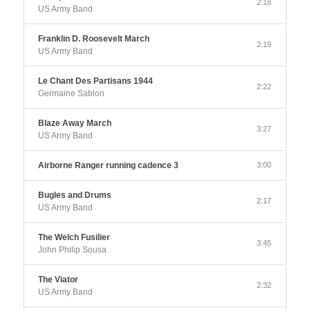
2:18
US Army Band
Franklin D. Roosevelt March
2:19
US Army Band
Le Chant Des Partisans 1944
2:22
Germaine Sablon
Blaze Away March
3:27
US Army Band
Airborne Ranger running cadence 3
3:00
Bugles and Drums
2:17
US Army Band
The Welch Fusilier
3:45
John Philip Sousa
The Viator
2:32
US Army Band