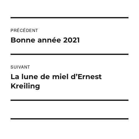
Navigation
PRÉCÉDENT
de
Bonne année 2021
Publication
précédente :
l’article
SUIVANT
La lune de miel d’Ernest
Publication
suivante :
Kreiling