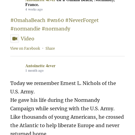
France.
4 weeks ago
#OmahaBeach
#wn60
#NeverForget
#normandie
#normandy
Video
View on Facebook
·
Share
Antoinette 4ever
1 month ago
Today we remember Ernest L. Nichols of the
U.S. Army.
He gave his life during the Normandy
Campaign while serving with the U.S. Army.
Like thousands of young Americans, he crossed
the Atlantic to help liberate Europe and never
returned home.