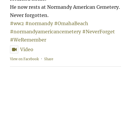
He now rests at Normandy American Cemetery.
Never forgotten.
#ww2
#normandy
#OmahaBeach
#normandyamericancemetery
#NeverForget
#WeRemember
Video
View on Facebook
·
Share