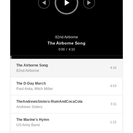
82nd Airborne
The Airborne Song
0:00
/
4:10
The Airborne Song
4:10
82nd Airborne
The D-Day March
4:53
Paul Anka, Mitch Miller
TheAndrewsSisters-RumAndCocaCola
3:11
Andrews Sisters
The Marine's Hymn
1:22
US Army Band