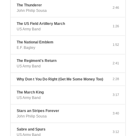
The Thunderer
2:46
John Philip Sousa
The US Field Artillery March
1:26
US Army Band
The National Emblem
1:52
E.F. Bagley
The Regiment's Return
2:41
US Army Band
Why Don t You Do Right (Get Me Some Money Too)
2:28
The March King
3:17
US Army Band
Stars an Stripes Forever
3:40
John Philip Sousa
Sabre and Spurs
3:12
US Army Band