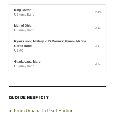
King Cotton
2:43
US Army Band
Men of Ohio
2:13
US Army Band
Ryan's song Military - US Marines' Hymn - Marine
Corps Band
3:17
USMC
Guadalcanal March
2:43
US Army Band
QUOI DE NEUF ICI ?
From Omaha to Pearl Harbor