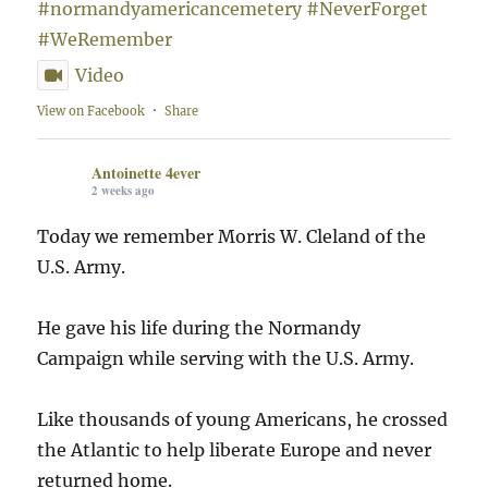
#normandyamericancemetery
#NeverForget
#WeRemember
Video
View on Facebook
·
Share
Antoinette 4ever
2 weeks ago
Today we remember Morris W. Cleland of the
U.S. Army.
He gave his life during the Normandy
Campaign while serving with the U.S. Army.
Like thousands of young Americans, he crossed
the Atlantic to help liberate Europe and never
returned home.