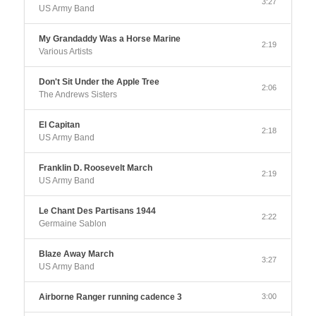
3:27
US Army Band
My Grandaddy Was a Horse Marine
2:19
Various Artists
Don't Sit Under the Apple Tree
2:06
The Andrews Sisters
El Capitan
2:18
US Army Band
Franklin D. Roosevelt March
2:19
US Army Band
Le Chant Des Partisans 1944
2:22
Germaine Sablon
Blaze Away March
3:27
US Army Band
Airborne Ranger running cadence 3
3:00