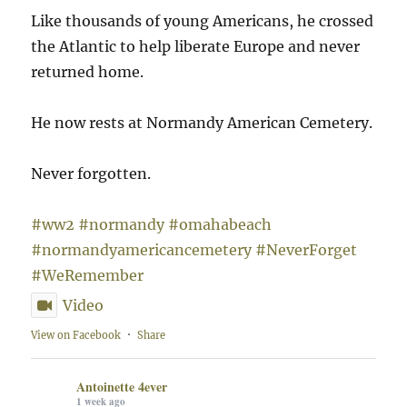
Like thousands of young Americans, he crossed
the Atlantic to help liberate Europe and never
returned home.
He now rests at Normandy American Cemetery.
Never forgotten.
#ww2
#normandy
#omahabeach
#normandyamericancemetery
#NeverForget
#WeRemember
Video
View on Facebook
·
Share
Antoinette 4ever
1 week ago