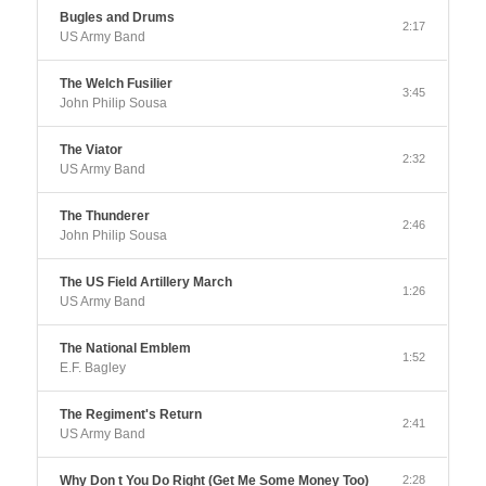
Bugles and Drums
2:17
US Army Band
The Welch Fusilier
3:45
John Philip Sousa
The Viator
2:32
US Army Band
The Thunderer
2:46
John Philip Sousa
The US Field Artillery March
1:26
US Army Band
The National Emblem
1:52
E.F. Bagley
The Regiment's Return
2:41
US Army Band
Why Don t You Do Right (Get Me Some Money Too)
2:28