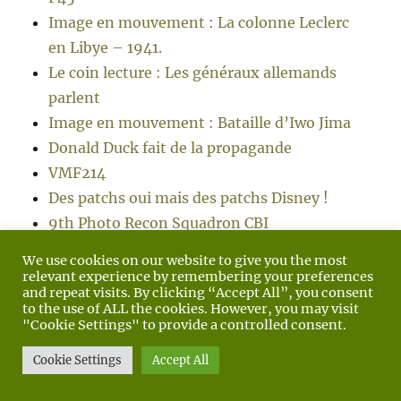
Image en mouvement : La colonne Leclerc
en Libye – 1941.
Le coin lecture : Les généraux allemands
parlent
Image en mouvement : Bataille d’Iwo Jima
Donald Duck fait de la propagande
VMF214
Des patchs oui mais des patchs Disney !
9th Photo Recon Squadron CBI
Happy New Year 2020 !
We use cookies on our website to give you the most
Joyeux Noël Sainte-Mère
relevant experience by remembering your preferences
and repeat visits. By clicking “Accept All”, you consent
Prison de Spandau
to the use of ALL the cookies. However, you may visit
A date which will live in infamy
"Cookie Settings" to provide a controlled consent.
Le vrai James Bond
Cookie Settings
Accept All
Happy Halloween
Pumpkin bomb