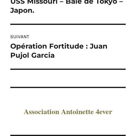
précédente :
USS Missouri – Baie de Tokyo –
l’article
Japon.
SUIVANT
Opération Fortitude : Juan
Publication
suivante :
Pujol Garcia
Association Antoinette 4ever