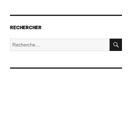
RECHERCHER
RE
Recherche
pour :