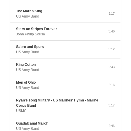
The March King
3:17
US Army Band
Stars an Stripes Forever
3:40
John Philip Sousa
Sabre and Spurs
3:12
US Army Band
King Cotton
2:43
US Army Band
Men of Ohio
2:13
US Army Band
Ryan's song Military - US Marines' Hymn - Marine
Corps Band
3:17
USMC
Guadalcanal March
2:43
US Army Band