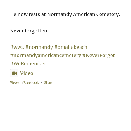
He now rests at Normandy American Cemetery.
Never forgotten.
#ww2
#normandy
#omahabeach
#normandyamericancemetery
#NeverForget
#WeRemember
Video
View on Facebook
·
Share