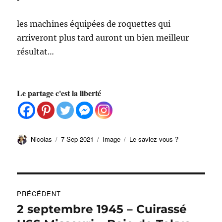
les machines équipées de roquettes qui
arriveront plus tard auront un bien meilleur
résultat…
Le partage c'est la liberté
Auteur
Publié
Format
Catégories
Nicolas
7 Sep 2021
Image
Le saviez-vous ?
le
Navigation
PRÉCÉDENT
de
2 septembre 1945 – Cuirassé
Publication