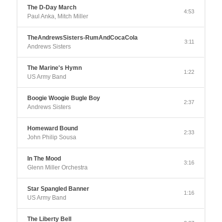
The D-Day March
4:53
Paul Anka, Mitch Miller
TheAndrewsSisters-RumAndCocaCola
3:11
Andrews Sisters
The Marine's Hymn
1:22
US Army Band
Boogie Woogie Bugle Boy
2:37
Andrews Sisters
Homeward Bound
2:33
John Philip Sousa
In The Mood
3:16
Glenn Miller Orchestra
Star Spangled Banner
1:16
US Army Band
The Liberty Bell