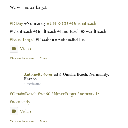
We will never forget.
#DDay
#Normandy
#UNESCO
#OmahaBeach
#UtahBeach #GoldBeach #JunoBeach #SwordBeach
#NeverForget
#Freedom #Antoinette4Ever
Video
View on Facebook
·
Share
Antoinette 4ever
est à Omaha Beach, Normandy,
France.
4 weeks ago
#OmahaBeach
#wn60
#NeverForget
#normandie
#normandy
Video
View on Facebook
·
Share