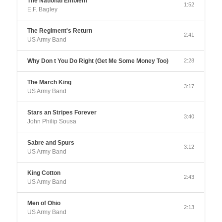
The National Emblem
1:52
E.F. Bagley
The Regiment's Return
2:41
US Army Band
Why Don t You Do Right (Get Me Some Money Too)
2:28
The March King
3:17
US Army Band
Stars an Stripes Forever
3:40
John Philip Sousa
Sabre and Spurs
3:12
US Army Band
King Cotton
2:43
US Army Band
Men of Ohio
2:13
US Army Band