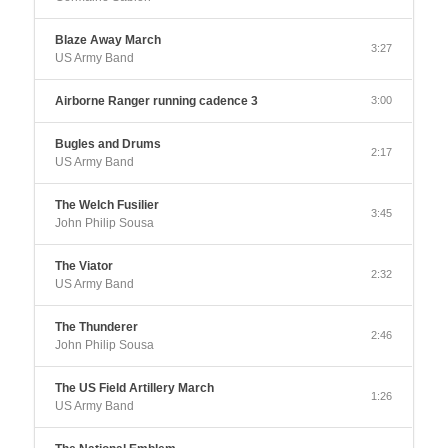
Blaze Away March
3:27
US Army Band
Airborne Ranger running cadence 3
3:00
Bugles and Drums
2:17
US Army Band
The Welch Fusilier
3:45
John Philip Sousa
The Viator
2:32
US Army Band
The Thunderer
2:46
John Philip Sousa
The US Field Artillery March
1:26
US Army Band