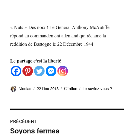
« Nuts » Des noix ! Le Général Anthony McAuliffe
répond au commandement allemand qui réclame la
reddition de Bastogne le 22 Décembre 1944
Le partage c'est la liberté
Auteur
Publié
Format
Catégories
Nicolas
22 Déc 2018
Citation
Le saviez-vous ?
le
Navigation
PRÉCÉDENT
de
Soyons fermes
Publication