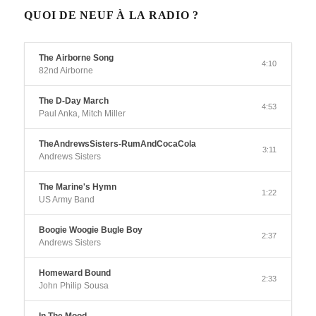
QUOI DE NEUF À LA RADIO ?
The Airborne Song
4:10
82nd Airborne
The D-Day March
4:53
Paul Anka, Mitch Miller
TheAndrewsSisters-RumAndCocaCola
3:11
Andrews Sisters
The Marine's Hymn
1:22
US Army Band
Boogie Woogie Bugle Boy
2:37
Andrews Sisters
Homeward Bound
2:33
John Philip Sousa