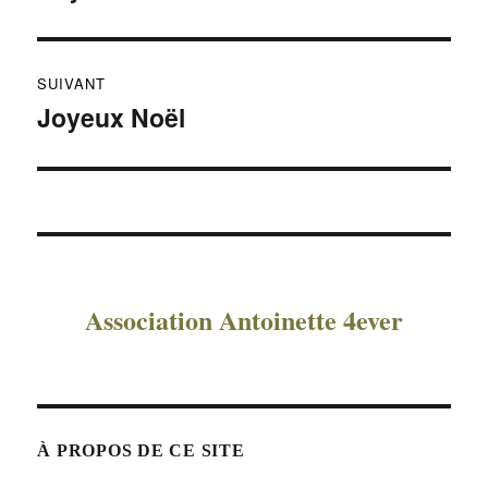
précédente :
l’article
SUIVANT
Joyeux Noël
Publication
suivante :
Association Antoinette 4ever
À PROPOS DE CE SITE