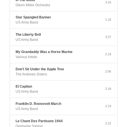
In The Mood
3:16
Glenn Miller Orchestra
Star Spangled Banner
1:16
US Army Band
The Liberty Bell
3:27
US Army Band
My Grandaddy Was a Horse Marine
2:19
Various Artists
Don't Sit Under the Apple Tree
2:06
The Andrews Sisters
El Capitan
2:18
US Army Band
Franklin D. Roosevelt March
2:19
US Army Band
Le Chant Des Partisans 1944
2:22
Germaine Sablon