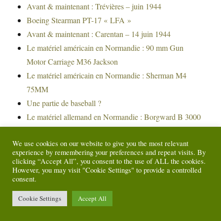
Avant & maintenant : Trévières – juin 1944
Boeing Stearman PT-17 « LFA »
Avant & maintenant : Carentan – 14 juin 1944
Le matériel américain en Normandie : 90 mm Gun
Motor Carriage M36 Jackson
Le matériel américain en Normandie : Sherman M4
75MM
Une partie de baseball ?
Le matériel allemand en Normandie : Borgward B 3000
Avant & maintenant : Occupation – Paris – Place
We use cookies on our website to give you the most relevant
blanche
experience by remembering your preferences and repeat visits. By
Le matériel allemand en Normandie : Panzer VI Tiger
clicking “Accept All”, you consent to the use of ALL the cookies.
However, you may visit "Cookie Settings" to provide a controlled
E1
consent.
Rayon d’action des chasseurs alliés en Europe
Cookie Settings
Accept All
Le matériel allemand en Normandie : Panzer V Panther
A