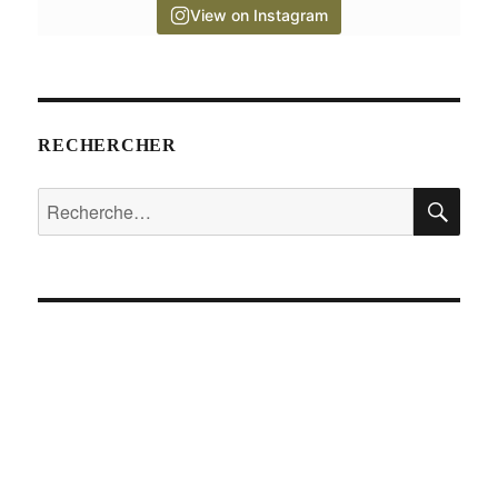
View on Instagram
RECHERCHER
RE
Recherche
pour :