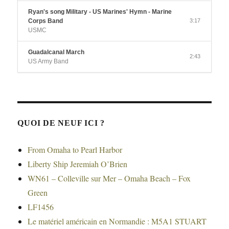
Ryan's song Military - US Marines' Hymn - Marine
Corps Band
3:17
USMC
Guadalcanal March
2:43
US Army Band
QUOI DE NEUF ICI ?
From Omaha to Pearl Harbor
Liberty Ship Jeremiah O’Brien
WN61 – Colleville sur Mer – Omaha Beach – Fox
Green
LF1456
Le matériel américain en Normandie : M5A1 STUART