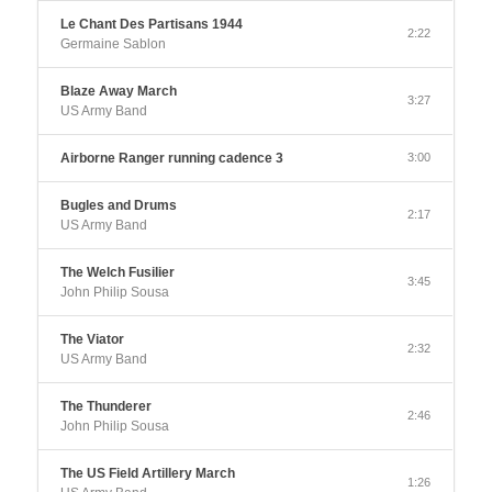
Le Chant Des Partisans 1944
2:22
Germaine Sablon
Blaze Away March
3:27
US Army Band
Airborne Ranger running cadence 3
3:00
Bugles and Drums
2:17
US Army Band
The Welch Fusilier
3:45
John Philip Sousa
The Viator
2:32
US Army Band
The Thunderer
2:46
John Philip Sousa
The US Field Artillery March
1:26