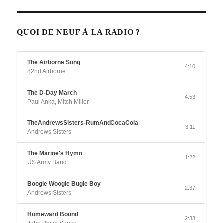
QUOI DE NEUF À LA RADIO ?
The Airborne Song
4:10
82nd Airborne
The D-Day March
4:53
Paul Anka, Mitch Miller
TheAndrewsSisters-RumAndCocaCola
3:11
Andrews Sisters
The Marine's Hymn
1:22
US Army Band
Boogie Woogie Bugle Boy
2:37
Andrews Sisters
Homeward Bound
2:33