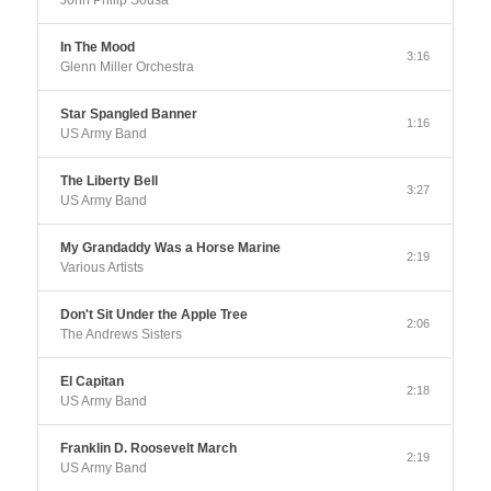
John Philip Sousa
In The Mood
3:16
Glenn Miller Orchestra
Star Spangled Banner
1:16
US Army Band
The Liberty Bell
3:27
US Army Band
My Grandaddy Was a Horse Marine
2:19
Various Artists
Don't Sit Under the Apple Tree
2:06
The Andrews Sisters
El Capitan
2:18
US Army Band
Franklin D. Roosevelt March
2:19
US Army Band