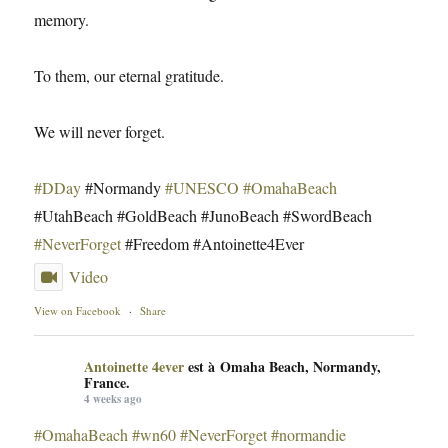
memory.
To them, our eternal gratitude.
We will never forget.
#DDay
#Normandy
#UNESCO
#OmahaBeach
#UtahBeach #GoldBeach #JunoBeach #SwordBeach
#NeverForget
#Freedom #Antoinette4Ever
Video
View on Facebook
·
Share
Antoinette 4ever
est à Omaha Beach, Normandy,
France.
4 weeks ago
#OmahaBeach
#wn60
#NeverForget
#normandie