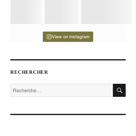
View on Instagram
RECHERCHER
RE
Recherche
pour :