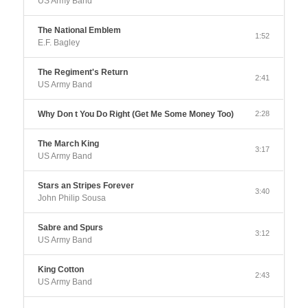
US Army Band
The National Emblem
1:52
E.F. Bagley
The Regiment's Return
2:41
US Army Band
Why Don t You Do Right (Get Me Some Money Too)
2:28
The March King
3:17
US Army Band
Stars an Stripes Forever
3:40
John Philip Sousa
Sabre and Spurs
3:12
US Army Band
King Cotton
2:43
US Army Band