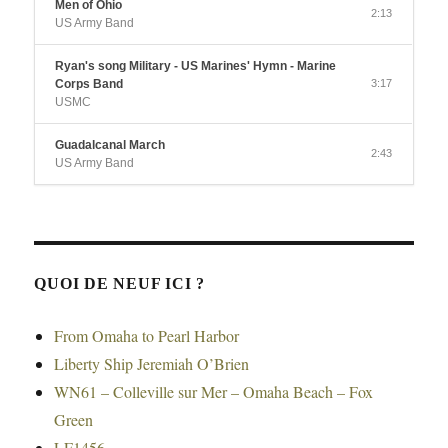
Men of Ohio
2:13
US Army Band
Ryan's song Military - US Marines' Hymn - Marine
Corps Band
3:17
USMC
Guadalcanal March
2:43
US Army Band
QUOI DE NEUF ICI ?
From Omaha to Pearl Harbor
Liberty Ship Jeremiah O’Brien
WN61 – Colleville sur Mer – Omaha Beach – Fox
Green
LF1456