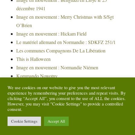
décembre 1941
Image en mouvement : Merry Christmas with S/Sgt
O’Brien
Image en mouvement : Hickam Field
Le matériel allemand en Normandie : SDKFZ 251/1
Les communes Compagnons De La Libération
This is Halloween
Image en mouvement : Normandie Niémen
Kommando Nowotny
Ordre de la Libération : 1038 à jamais dans nos
We use cookies on our website to give you the most relevant
souvenirs
experience by remembering your preferences and repeat visits. By
clicking “Accept All”, you consent to the use of ALL the cookies.
Musée de la Reddition de Reims
However, you may visit "Cookie Settings" to provide a controlled
consent.
Le matériel américain en Normandie : Sherman M4A1
Duplex Drive
Cookie Settings
Accept All
Opération Fortitude : Juan Pujol Garcia
Zerstörergeschwader 26 « Horst Wessel »